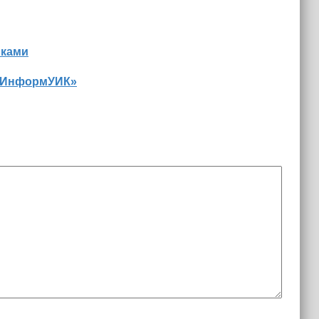
иками
 «ИнформУИК»