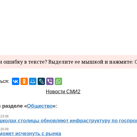
 ошибку в тексте? Выделите ее мышкой и нажмите: C
ься:
Новости СМИ2
 разделе «
Общество
»:
 23.06
 школах столицы обновляют инфраструктуру по госпр
 20.09
может исчезнуть с рынка