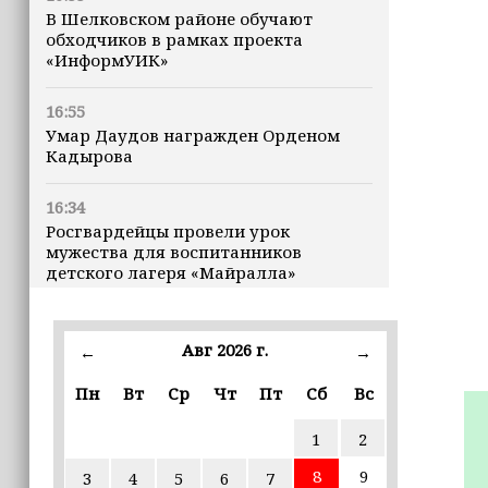
В Шелковском районе обучают
обходчиков в рамках проекта
«ИнформУИК»
16:55
Умар Даудов награжден Орденом
Кадырова
16:34
Росгвардейцы провели урок
мужества для воспитанников
детского лагеря «Майралла»
16:30
Дмитрий Чернышенко: Внутренний
Авг 2026 г.
←
→
туризм в России вырос на 4,3%,
въездной — на 20,1%
Пн
Вт
Ср
Чт
Пт
Сб
Вс
1
2
16:28
Из бюджета Чечни дополнительно
8
9
3
4
5
6
7
выделено 505 млн рублей