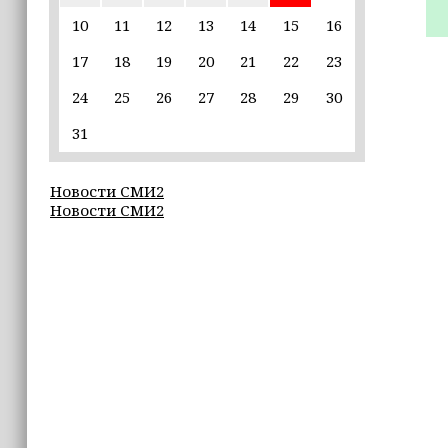
пострадавшим от паводков
10
11
12
13
14
15
16
17
18
19
20
21
22
23
15:35
Политик заявил, что цель «Госулуг»
24
25
26
27
28
29
30
— стать большой
соцмедиаплатформой
31
15:17
Новости СМИ2
Избирательные участки Шатоя
Новости СМИ2
готовы к приёму голосов
избирателей
15:02
Турция, Саудовская Аравия и
Пакистан подписали «Мекканское
соглашение» о коллективной обороне
14:58
Кадыров: сдача в плен становится
для многих военнослужащих ВСУ
единственной альтернативой гибели