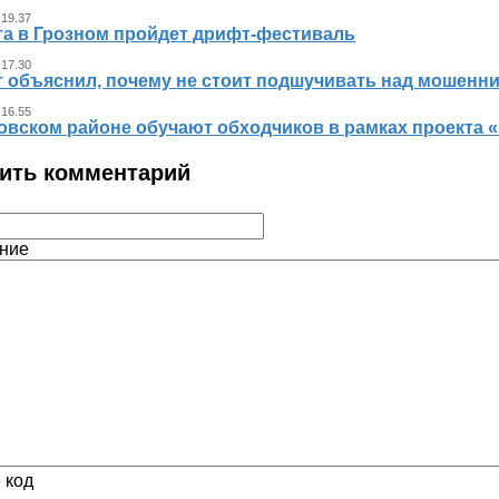
 19.37
ста в Грозном пройдет дрифт-фестиваль
 17.30
т объяснил, почему не стоит подшучивать над мошенн
 16.55
овском районе обучают обходчиков в рамках проекта
ить комментарий
ние
 код