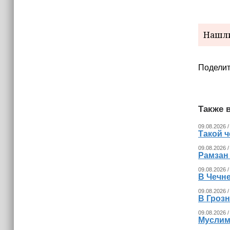
10:37
Минтруд предложил расширить круг
лиц, имеющих право на две пенсии
Нашли
Поделит
Также в
09.08.2026 /
Такой ч
09.08.2026 /
Рамзан
09.08.2026 /
В Чечне
09.08.2026 /
В Гроз
09.08.2026 /
Муслим