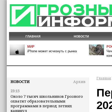
ГЛАВНАЯ
НОВОСТИ
МИР
РО
iPhone может исчезнуть с рынка
Чеч
кон
Главная
НОВОСТИ
Архив
Пе
23:15
Около 7 тысяч школьников Грозного
охватят образовательными
20
программами в период летних
каникул