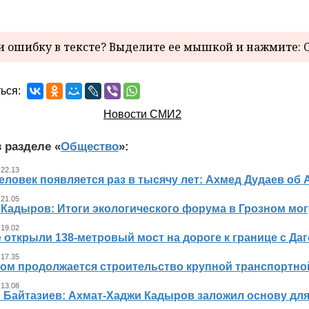
 ошибку в тексте? Выделите ее мышкой и нажмите: C
ься:
Новости СМИ2
 разделе «
Общество
»:
 22.13
еловек появляется раз в тысячу лет: Ахмед Дудаев об
 21.05
 Кадыров: Итоги экологического форума в Грозном мо
 19.02
 открыли 138-метровый мост на дороге к границе с Да
 17.35
ном продолжается строительство крупной транспортно
 13.08
 Байтазиев: Ахмат-Хаджи Кадыров заложил основу для