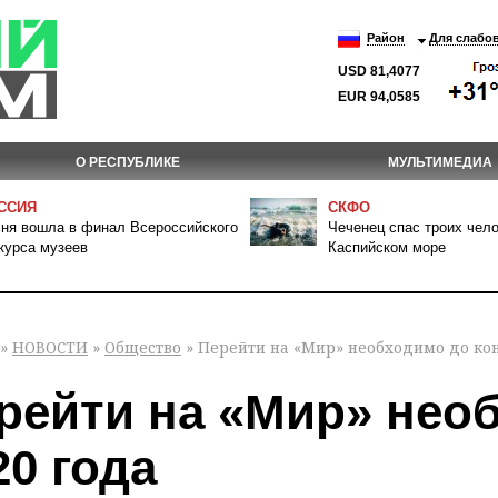
Район
Для слабо
USD 81,4077
EUR 94,0585
О РЕСПУБЛИКЕ
МУЛЬТИМЕДИА
ССИЯ
СКФО
ня вошла в финал Всероссийского
Чеченец спас троих чело
курса музеев
Каспийском море
»
НОВОСТИ
»
Общество
» Перейти на «Мир» необходимо до кон
рейти на «Мир» нео
20 года