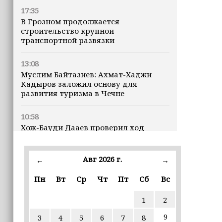
17:35
В Грозном продолжается
строительство крупной
транспортной развязки
13:08
Муслим Байтазиев: Ахмат-Хаджи
Кадыров заложил основу для
развития туризма в Чечне
10:58
Хож-Бауди Дааев проверил ход
капремонта школ Грозненского
района
Авг 2026 г.
←
→
09:43
Пн
Вт
Ср
Чт
Пт
Сб
Вс
В Госдуме предложили разрешить
тонировку передних боковых стекол
автомобилей
1
2
9
3
4
5
6
7
8