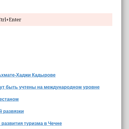
trl+Enter
 Ахмате-Хаджи Кадырове
гут быть учтены на международном уровне
гестаном
й развязки
 развития туризма в Чечне