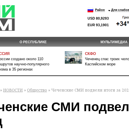
Район
Для слабо
USD 80,9293
EUR 93,1901
О РЕСПУБЛИКЕ
МУЛЬТИМЕДИА
ССИЯ
СКФО
оссии создано около 110
Чеченец спас троих чело
шрутов научно-популярного
Каспийском море
изма в 35 регионах
»
НОВОСТИ
»
Общество
» Чеченские СМИ подвели итоги за 202
ченские СМИ подвели
д