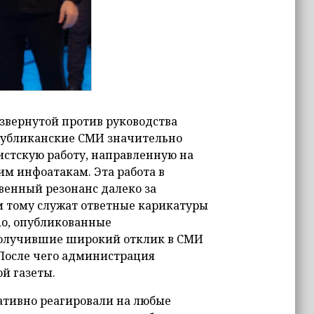
звернутой против руководства
спубликанские СМИ значительно
стскую работу, направленную на
м инфоатакам. Эта работа в
енный резонанс далеко за
 тому служат ответные карикатуры
do, опубликованные
 получившие широкий отклик в СМИ
 После чего администрация
й газеты.
ративно реагировали на любые