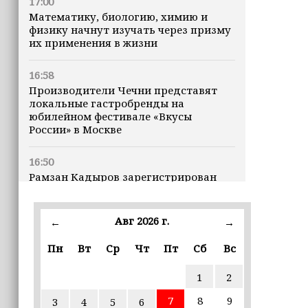
17:00
Математику, биологию, химию и
физику начнут изучать через призму
их применения в жизни
16:58
Производители Чечни представят
локальные гастробренды на
юбилейном фестивале «Вкусы
России» в Москве
16:50
Рамзан Кадыров зарегистрирован
кандидатом на должность Главы ЧР
Авг 2026 г.
16:47
←
→
Почему кошки заранее чувствуют
Пн
Вт
Ср
Чт
Пт
Сб
Вс
землетрясения, рассказала
ветеринар
1
2
16:12
7
8
9
3
4
5
6