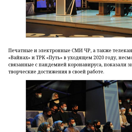
Печатные и электронные СМИ ЧР, а также телекан
«Вайнах» и ТРК «Путь» в уходящем 2020 году, нес
связанные с пандемией коронавируса, показали 
творческие достижения в своей работе.