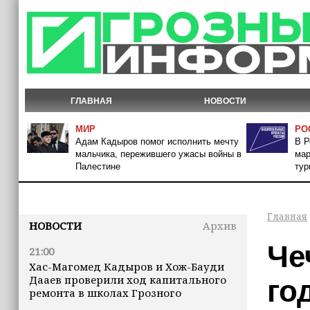
ГЛАВНАЯ
НОВОСТИ
МИР
РО
Адам Кадыров помог исполнить мечту
В Р
мальчика, пережившего ужасы войны в
мар
Палестине
тур
Главная
НОВОСТИ
Архив
Че
21:00
Хас-Магомед Кадыров и Хож-Бауди
Дааев проверили ход капитального
го
ремонта в школах Грозного