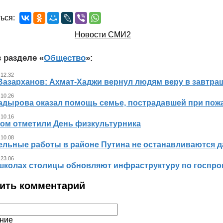
ься:
Новости СМИ2
 разделе «
Общество
»:
 12.32
Вазарханов: Ахмат-Хаджи вернул людям веру в завтра
 10.26
адырова оказал помощь семье, пострадавшей при пож
 10.16
ном отметили День физкультурника
 10.08
ельные работы в районе Путина не останавливаются 
 23.06
 школах столицы обновляют инфраструктуру по госпр
ить комментарий
ние