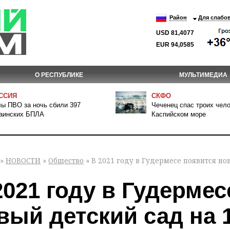
Район
Для слабо
USD 81,4077
EUR 94,0585
О РЕСПУБЛИКЕ
МУЛЬТИМЕДИА
ССИЯ
СКФО
ы ПВО за ночь сбили 397
Чеченец спас троих чело
аинских БПЛА
Каспийском море
»
НОВОСТИ
»
Общество
» В 2021 году в Гудермесе появится но
2021 году в Гудерме
вый детский сад на 