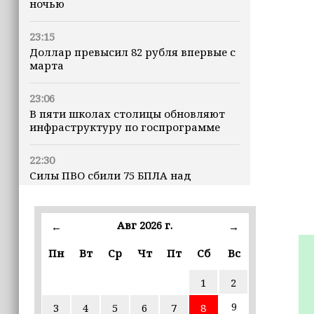
ночью
23:15
Доллар превысил 82 рубля впервые с
марта
23:06
В пяти школах столицы обновляют
инфраструктуру по госпрограмме
22:30
Силы ПВО сбили 75 БПЛА над
регионами России за последние
сутки
Авг 2026 г.
←
→
20:09
iPhone может исчезнуть с рынка
Пн
Вт
Ср
Чт
Пт
Сб
Вс
1
2
19:37
9 августа в Грозном пройдет дрифт-
9
3
4
5
6
7
8
фестиваль