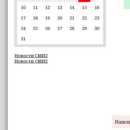
10
11
12
13
14
15
16
17:30
17
18
19
20
21
22
23
Эксперт объяснил, почему не стоит
подшучивать над мошенниками
24
25
26
27
28
29
30
16:55
31
В Шелковском районе обучают
обходчиков в рамках проекта
Новости СМИ2
«ИнформУИК»
Новости СМИ2
16:55
Умар Даудов награжден Орденом
Кадырова
16:34
Росгвардейцы провели урок
мужества для воспитанников
детского лагеря «Майралла»
Нашли