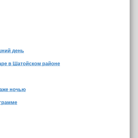
шний день
аре в Шатойском районе
даже ночью
ограмме