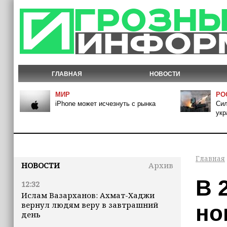
ГЛАВНАЯ
НОВОСТИ
МИР
РО
iPhone может исчезнуть с рынка
Сил
укр
Главная
НОВОСТИ
Архив
В 
12:32
Ислам Вазарханов: Ахмат-Хаджи
вернул людям веру в завтрашний
но
день