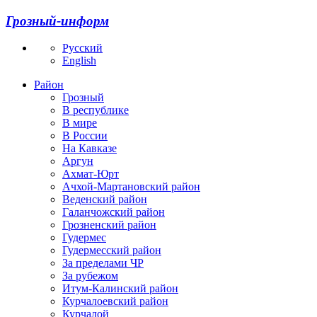
Грозный-информ
Русский
English
Район
Грозный
В республике
В мире
В России
На Кавказе
Аргун
Ахмат-Юрт
Ачхой-Мартановский район
Веденский район
Галанчожский район
Грозненский район
Гудермес
Гудермесский район
За пределами ЧР
За рубежом
Итум-Калинский район
Курчалоевский район
Курчалой