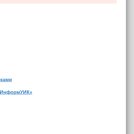
иками
 «ИнформУИК»