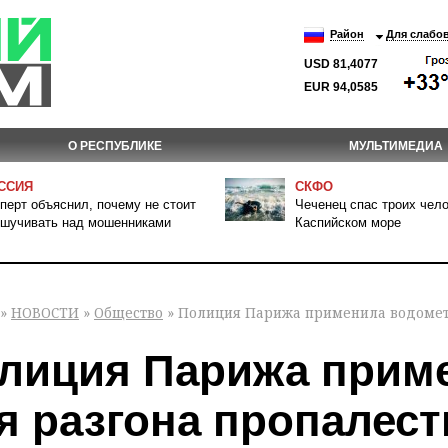
Район
Для слабо
USD 81,4077
EUR 94,0585
О РЕСПУБЛИКЕ
МУЛЬТИМЕДИА
ССИЯ
СКФО
перт объяснил, почему не стоит
Чеченец спас троих чело
шучивать над мошенниками
Каспийском море
»
НОВОСТИ
»
Общество
» Полиция Парижа применила водомет
лиция Парижа прим
я разгона пропалес