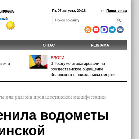
видящих
Пт, 07 августа, 20:18
Пишите нам
О НАС
РЕКЛАМА
БЛОГИ
век в
В Госдуме отреагировали на
рождественское обращение
Зеленского с пожеланием смерти
ы для разгона пропалестинской манифестации
енила водометы
тинской