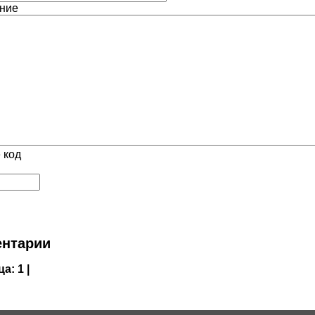
ние
 код
нтарии
ца:
1 |