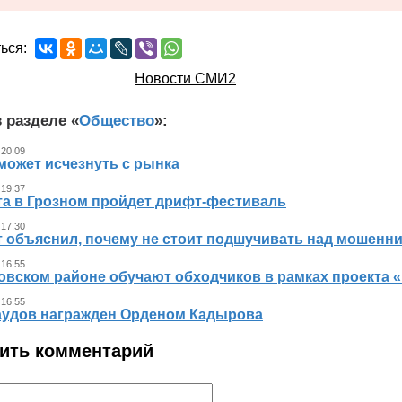
ься:
Новости СМИ2
 разделе «
Общество
»:
 20.09
может исчезнуть с рынка
 19.37
ста в Грозном пройдет дрифт-фестиваль
 17.30
т объяснил, почему не стоит подшучивать над мошенн
 16.55
овском районе обучают обходчиков в рамках проекта
 16.55
аудов награжден Орденом Кадырова
ить комментарий