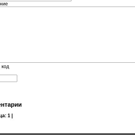
ние
 код
нтарии
ца:
1 |