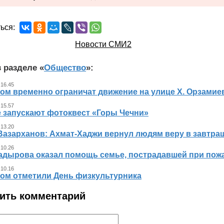
ься:
Новости СМИ2
 разделе «
Общество
»:
 16.45
ном временно ограничат движение на улице Х. Орзамие
 15.57
е запускают фотоквест «Горы Чечни»
 13.20
Вазарханов: Ахмат-Хаджи вернул людям веру в завтра
 10.26
адырова оказал помощь семье, пострадавшей при пож
 10.16
ном отметили День физкультурника
ить комментарий