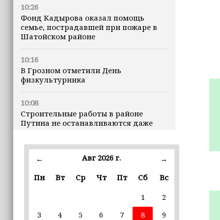
10:26
Фонд Кадырова оказал помощь
семье, пострадавшей при пожаре в
Шатойском районе
10:16
В Грозном отметили День
физкультурника
10:08
Строительные работы в районе
Путина не останавливаются даже
ночью
23:15
Авг 2026 г.
←
→
Доллар превысил 82 рубля впервые с
марта
Пн
Вт
Ср
Чт
Пт
Сб
Вс
1
2
23:06
В пяти школах столицы обновляют
3
4
5
6
7
8
9
инфраструктуру по госпрограмме