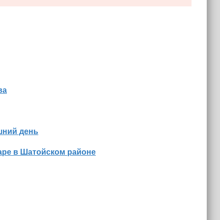
ва
шний день
аре в Шатойском районе