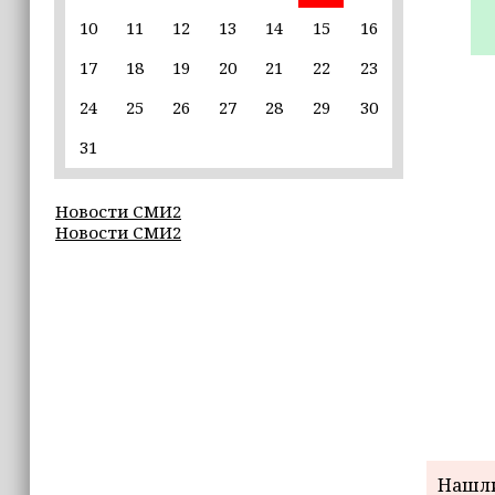
10
11
12
13
14
15
16
22:30
17
18
19
20
21
22
23
Силы ПВО сбили 75 БПЛА над
регионами России за последние
24
25
26
27
28
29
30
сутки
31
20:09
iPhone может исчезнуть с рынка
Новости СМИ2
Новости СМИ2
19:37
9 августа в Грозном пройдет дрифт-
фестиваль
17:30
Эксперт объяснил, почему не стоит
подшучивать над мошенниками
Нашли