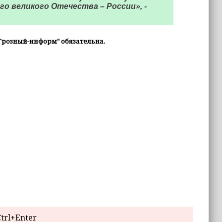
о великого Отечества – России», -
Грозный-информ" обязательна.
trl+Enter