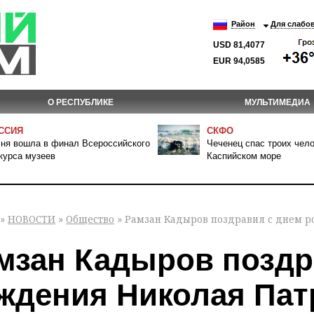
Район
Для слабо
USD 81,4077
EUR 94,0585
О РЕСПУБЛИКЕ
МУЛЬТИМЕДИА
ССИЯ
СКФО
ня вошла в финал Всероссийского
Чеченец спас троих чело
курса музеев
Каспийском море
»
НОВОСТИ
»
Общество
» Рамзан Кадыров поздравил с днем 
мзан Кадыров поздр
ждения Николая Пат