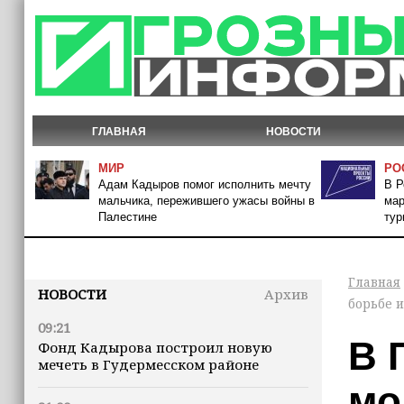
ГЛАВНАЯ
НОВОСТИ
МИР
РО
Адам Кадыров помог исполнить мечту
В Р
мальчика, пережившего ужасы войны в
мар
Палестине
тур
Главная
НОВОСТИ
Архив
борьбе 
09:21
В 
Фонд Кадырова построил новую
мечеть в Гудермесском районе
мо