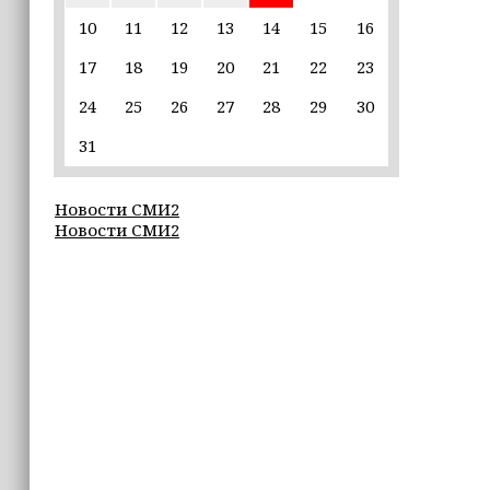
землетрясения, рассказала
ветеринар
10
11
12
13
14
15
16
17
18
19
20
21
22
23
16:12
Владимир Машков высоко оценил
24
25
26
27
28
29
30
проходящий в Грозном фестиваль
«Федерация» (+видео)
31
16:02
Новости СМИ2
Неделя популяризации грудного
Новости СМИ2
вскармливания: что важно знать
молодым мамам
15:39
«Единая Россия» провела в Чеченской
Республике серию спортивных
мероприятий в преддверии Дня
физкультурника
15:10
Для иностранных абитуриентов,