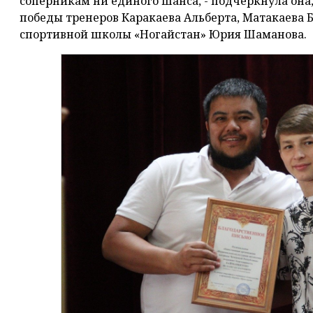
соперникам ни единого шанса, - подчеркнула она,
победы тренеров Каракаева Альберта, Матакаева 
спортивной школы «Ногайстан» Юрия Шаманова.