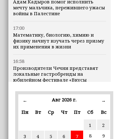
Адам Кадыров помог исполнить
мечту мальчика, пережившего ужасы
войны в Палестине
17:00
Математику, биологию, химию и
физику начнут изучать через призму
их применения в жизни
16:58
Производители Чечни представят
локальные гастробренды на
юбилейном фестивале «Вкусы
России» в Москве
Авг 2026 г.
16:50
←
→
Рамзан Кадыров зарегистрирован
Пн
Вт
Ср
Чт
Пт
Сб
Вс
кандидатом на должность Главы ЧР
1
2
16:47
Почему кошки заранее чувствуют
8
9
3
4
5
6
7