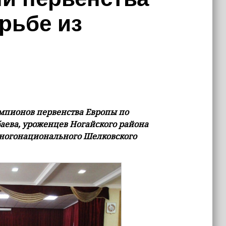
рьбе из
мпионов первенства Европы по
аева, уроженцев Ногайского района
многонационального Шелковского