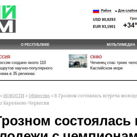
Район
Для слабо
USD 80,9293
EUR 93,1901
О РЕСПУБЛИКЕ
МУЛЬТИМЕДИА
ССИЯ
СКФО
оссии создано около 110
Чеченец спас троих чело
шрутов научно-популярного
Каспийском море
изма в 35 регионах
»
НОВОСТИ
»
Общество
» В Грозном состоялась встреча молод
из Карачаево-Черкесии
Грозном состоялась 
лодежи с чемпионам