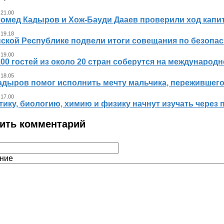
 21.00
гомед Кадыров и Хож-Бауди Дааев проверили ход капит
 19.18
ской Республике подвели итоги совещания по безопасн
 19.00
00 гостей из около 20 стран соберутся на международ
 18.05
адыров помог исполнить мечту мальчика, пережившег
 17.00
ику, биологию, химию и физику начнут изучать через 
ить комментарий
ние