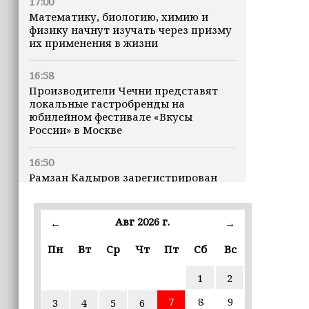
17:00
Математику, биологию, химию и
физику начнут изучать через призму
их применения в жизни
16:58
Производители Чечни представят
локальные гастробренды на
юбилейном фестивале «Вкусы
России» в Москве
16:50
Рамзан Кадыров зарегистрирован
кандидатом на должность Главы ЧР
Авг 2026 г.
16:47
←
→
Почему кошки заранее чувствуют
Пн
Вт
Ср
Чт
Пт
Сб
Вс
землетрясения, рассказала
ветеринар
1
2
16:12
7
8
9
3
4
5
6