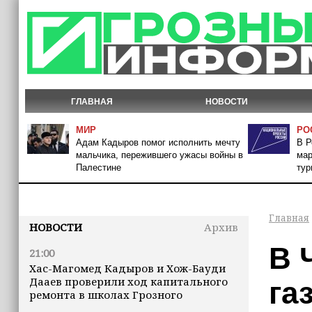
ГЛАВНАЯ
НОВОСТИ
МИР
РО
Адам Кадыров помог исполнить мечту
В Р
мальчика, пережившего ужасы войны в
мар
Палестине
тур
Главная
НОВОСТИ
Архив
В 
21:00
Хас-Магомед Кадыров и Хож-Бауди
Дааев проверили ход капитального
га
ремонта в школах Грозного