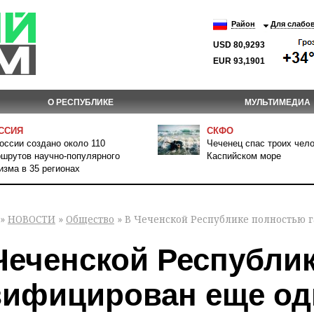
Район
Для слабо
USD 80,9293
EUR 93,1901
О РЕСПУБЛИКЕ
МУЛЬТИМЕДИА
ССИЯ
СКФО
оссии создано около 110
Чеченец спас троих чело
шрутов научно-популярного
Каспийском море
изма в 35 регионах
»
НОВОСТИ
»
Общество
» В Чеченской Республике полностью 
Чеченской Республи
зифицирован еще од