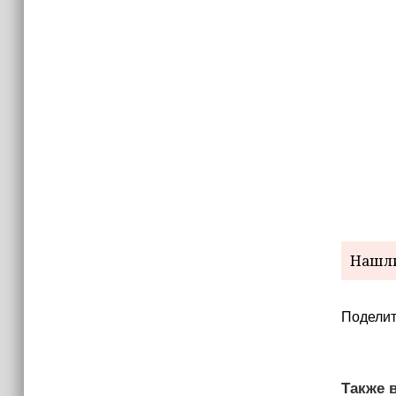
15:06
В Чечне закупили около 190 тысяч
новых учебников для школ
14:45
Страны Африки активно
отказываются от доллара США в
своих расчётах
Нашли
Поделит
Также в