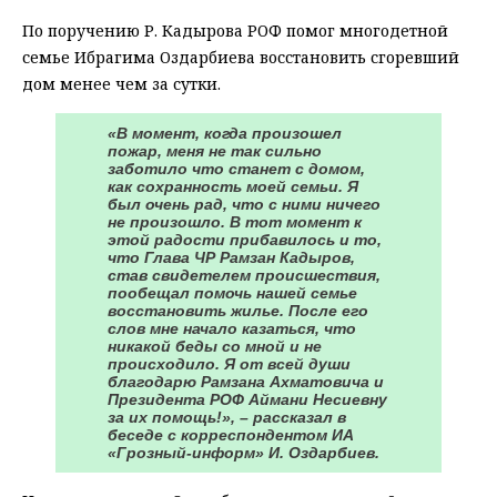
По поручению Р. Кадырова РОФ помог многодетной
семье Ибрагима Оздарбиева восстановить сгоревший
дом менее чем за сутки.
«В момент, когда произошел
пожар, меня не так сильно
заботило что станет с домом,
как сохранность моей семьи. Я
был очень рад, что с ними ничего
не произошло. В тот момент к
этой радости прибавилось и то,
что Глава ЧР Рамзан Кадыров,
став свидетелем происшествия,
пообещал помочь нашей семье
восстановить жилье. После его
слов мне начало казаться, что
никакой беды со мной и не
происходило. Я от всей души
благодарю Рамзана Ахматовича и
Президента РОФ Аймани Несиевну
за их помощь!», – рассказал в
беседе с корреспондентом ИА
«Грозный-информ» И. Оздарбиев.