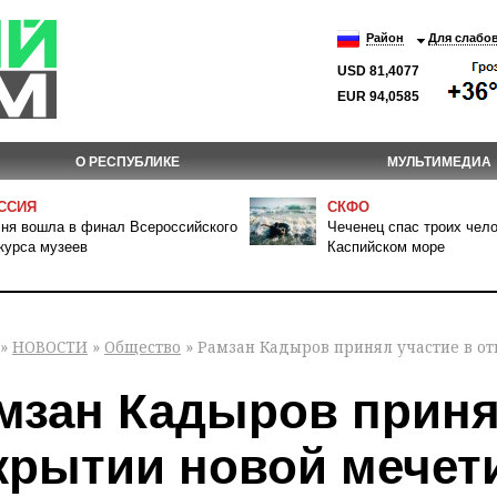
Район
Для слабо
USD 81,4077
EUR 94,0585
О РЕСПУБЛИКЕ
МУЛЬТИМЕДИА
ССИЯ
СКФО
ня вошла в финал Всероссийского
Чеченец спас троих чело
курса музеев
Каспийском море
»
НОВОСТИ
»
Общество
» Рамзан Кадыров принял участие в от
мзан Кадыров приня
крытии новой мечети