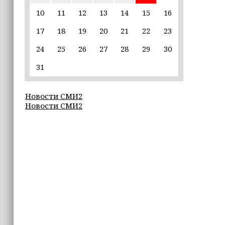
10
11
12
13
14
15
16
19:37
17
18
19
20
21
22
23
9 августа в Грозном пройдет дрифт-
фестиваль
24
25
26
27
28
29
30
17:30
31
Эксперт объяснил, почему не стоит
подшучивать над мошенниками
Новости СМИ2
Новости СМИ2
16:55
В Шелковском районе обучают
обходчиков в рамках проекта
«ИнформУИК»
16:55
Умар Даудов награжден Орденом
Кадырова