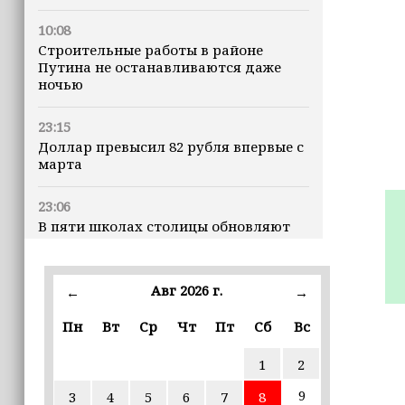
10:08
Строительные работы в районе
Путина не останавливаются даже
ночью
23:15
Доллар превысил 82 рубля впервые с
марта
23:06
В пяти школах столицы обновляют
инфраструктуру по госпрограмме
22:30
Авг 2026 г.
←
→
Силы ПВО сбили 75 БПЛА над
регионами России за последние
Пн
Вт
Ср
Чт
Пт
Сб
Вс
⠀
сутки
1
2
20:09
9
3
4
5
6
7
8
iPhone может исчезнуть с рынка