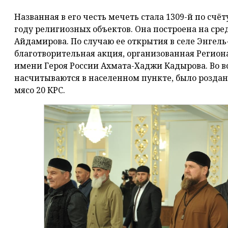
Названная в его честь мечеть стала 1309-й по счё
году религиозных объектов. Она построена на сре
Айдамирова. По случаю ее открытия в селе Энге
благотворительная акция, организованная Реги
имени Героя России Ахмата-Хаджи Кадырова. Во вс
насчитываются в населенном пункте, было роздано
мясо 20 КРС.