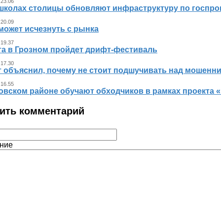
 23.06
 школах столицы обновляют инфраструктуру по госпр
 20.09
может исчезнуть с рынка
 19.37
ста в Грозном пройдет дрифт-фестиваль
 17.30
т объяснил, почему не стоит подшучивать над мошенн
 16.55
овском районе обучают обходчиков в рамках проекта
ить комментарий
ние