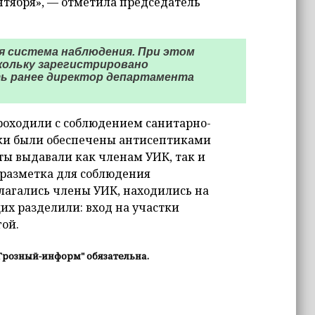
нтября», — отметила председатель
ая система наблюдения. При этом
кольку зарегистрировано
ь ранее директор департамента
роходили с соблюдением санитарно-
ки были обеспечены антисептиками
ы выдавали как членам УИК, так и
 разметка для соблюдения
лагались члены УИК, находились на
щих разделили: вход на участки
гой.
Грозный-информ" обязательна.