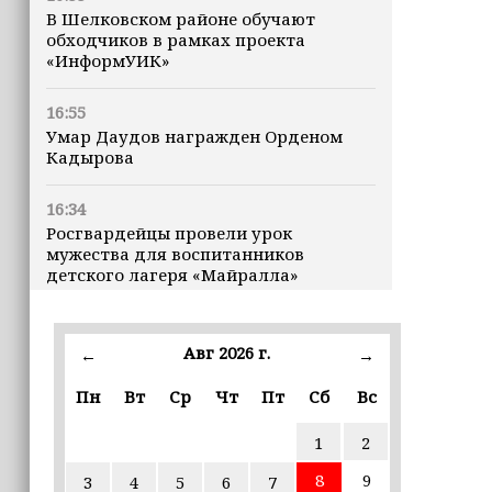
В Шелковском районе обучают
обходчиков в рамках проекта
«ИнформУИК»
16:55
Умар Даудов награжден Орденом
Кадырова
16:34
Росгвардейцы провели урок
мужества для воспитанников
детского лагеря «Майралла»
16:30
Дмитрий Чернышенко: Внутренний
Авг 2026 г.
←
→
туризм в России вырос на 4,3%,
въездной — на 20,1%
Пн
Вт
Ср
Чт
Пт
Сб
Вс
1
2
16:28
Из бюджета Чечни дополнительно
8
9
3
4
5
6
7
выделено 505 млн рублей