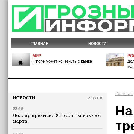
ГЛАВНАЯ
НОВОСТИ
МИР
РО
iPhone может исчезнуть с рынка
Дол
мар
Главная
НОВОСТИ
Архив
На
23:15
Доллар превысил 82 рубля впервые с
марта
тр