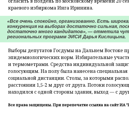
огласить в полдень по московскому времени 20 се
краевого избиркома Инга Иринина.
«Все очень спокойно, организованно. Есть широк
конкуренция на выборах достаточно сильная, пос
достаточно много кандидатов», — отметила чут
региональных программ ЭИСИ Дарья Кислицына.
Выборы депутатов Госдумы на Дальнем Востоке п
эпидемиологических норм. Избирательные участ
и термометрами. Средства индивидуальной защит
голосующим. На полу была нанесена специальная
социальной дистанции. Столы, за которыми распо
расстоянии 1,5-2 м друг от друга. Потоки голосую
находился с одной стороны здания, выход — с дру
Все права защищены. При перепечатке ссылка на сайт ИА "