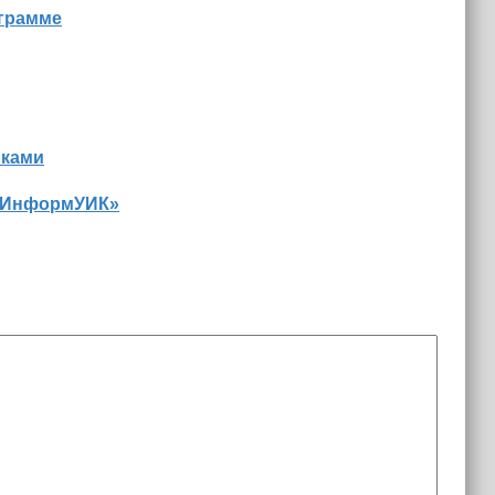
ограмме
иками
 «ИнформУИК»