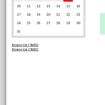
пострадавшим от паводков
10
11
12
13
14
15
16
17
18
19
20
21
22
23
15:35
Политик заявил, что цель «Госулуг»
24
25
26
27
28
29
30
— стать большой
соцмедиаплатформой
31
15:17
Новости СМИ2
Избирательные участки Шатоя
Новости СМИ2
готовы к приёму голосов
избирателей
15:02
Турция, Саудовская Аравия и
Пакистан подписали «Мекканское
соглашение» о коллективной обороне
14:58
Кадыров: сдача в плен становится
для многих военнослужащих ВСУ
единственной альтернативой гибели