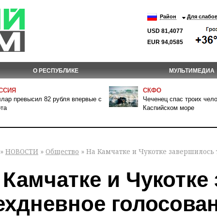
Район
Для слабо
USD 81,4077
EUR 94,0585
О РЕСПУБЛИКЕ
МУЛЬТИМЕДИА
ССИЯ
СКФО
лар превысил 82 рубля впервые с
Чеченец спас троих чело
та
Каспийском море
»
НОВОСТИ
»
Общество
» На Камчатке и Чукотке завершилось
 Камчатке и Чукотке
ехдневное голосова