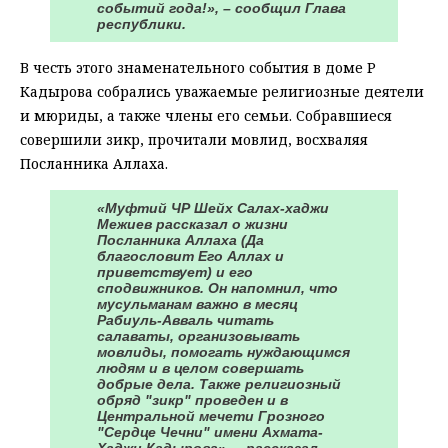
событий года!», – сообщил Глава
республики.
В честь этого знаменательного события в доме Р
Кадырова собрались уважаемые религиозные деятели
и мюриды, а также члены его семьи. Собравшиеся
совершили зикр, прочитали мовлид, восхваляя
Посланника Аллаха.
«Муфтий ЧР Шейх Салах-хаджи
Межиев рассказал о жизни
Посланника Аллаха (Да
благословит Его Аллах и
приветствует) и его
сподвижников. Он напомнил, что
мусульманам важно в месяц
Рабиуль-Авваль читать
салаваты, организовывать
мовлиды, помогать нуждающимся
людям и в целом совершать
добрые дела. Также религиозный
обряд "зикр" проведен и в
Центральной мечети Грозного
"Сердце Чечни" имени Ахмата-