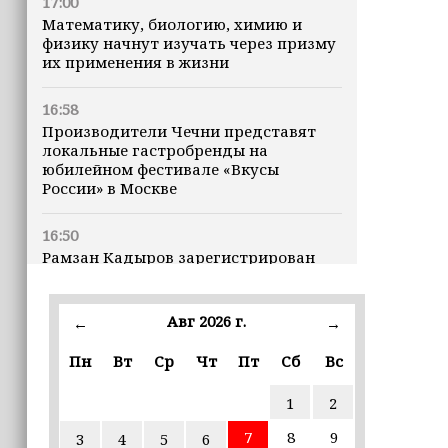
17:00
Математику, биологию, химию и
физику начнут изучать через призму
их применения в жизни
16:58
Производители Чечни представят
локальные гастробренды на
юбилейном фестивале «Вкусы
России» в Москве
16:50
Рамзан Кадыров зарегистрирован
кандидатом на должность Главы ЧР
Авг 2026 г.
16:47
←
→
Почему кошки заранее чувствуют
Пн
Вт
Ср
Чт
Пт
Сб
Вс
землетрясения, рассказала
ветеринар
1
2
16:12
7
8
9
3
4
5
6