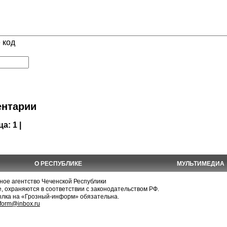
 код
нтарии
ца:
1 |
О РЕСПУБЛИКЕ
МУЛЬТИМЕДИА
е агентство Чеченской Республики
, охраняются в соответствии с законодательством РФ.
ылка на «Грозный-информ» обязательна.
nform@inbox.ru