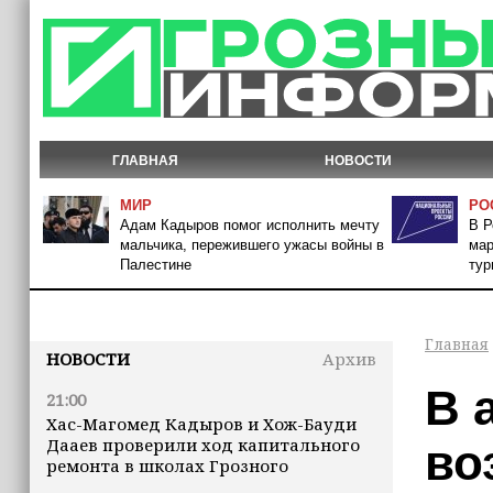
ГЛАВНАЯ
НОВОСТИ
МИР
РО
Адам Кадыров помог исполнить мечту
В Р
мальчика, пережившего ужасы войны в
мар
Палестине
тур
Главная
НОВОСТИ
Архив
В 
21:00
Хас-Магомед Кадыров и Хож-Бауди
Дааев проверили ход капитального
во
ремонта в школах Грозного