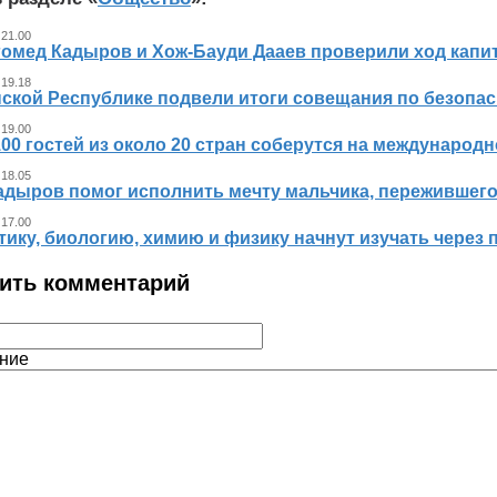
 21.00
гомед Кадыров и Хож-Бауди Дааев проверили ход капит
 19.18
ской Республике подвели итоги совещания по безопасн
 19.00
00 гостей из около 20 стран соберутся на международ
 18.05
адыров помог исполнить мечту мальчика, пережившег
 17.00
ику, биологию, химию и физику начнут изучать через 
ить комментарий
ние