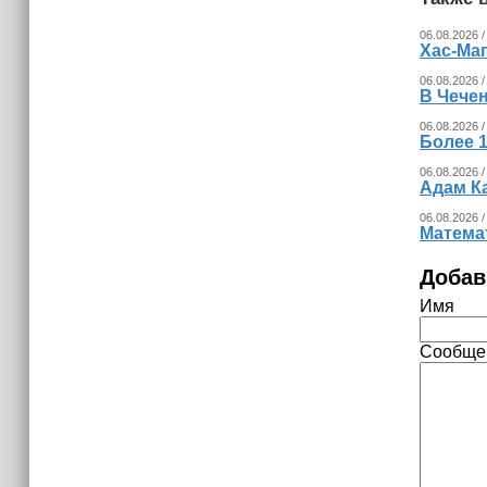
15:06
В Чечне закупили около 190 тысяч
06.08.2026 /
новых учебников для школ
Хас-Ма
06.08.2026 /
14:45
В Чечен
Страны Африки активно
06.08.2026 /
отказываются от доллара США в
Более 1
своих расчётах
06.08.2026 /
Адам К
06.08.2026 /
Математ
Добав
Имя
Сообще