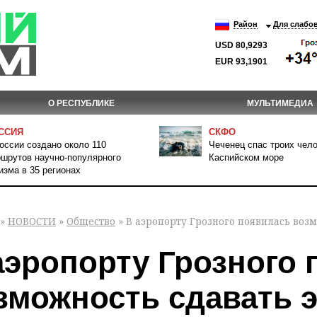
Район
Для слабо
USD 80,9293
EUR 93,1901
О РЕСПУБЛИКЕ
МУЛЬТИМЕДИА
ССИЯ
СКФО
оссии создано около 110
Чеченец спас троих чело
шрутов научно-популярного
Каспийском море
изма в 35 регионах
»
НОВОСТИ
»
Общество
» В аэропорту Грозного появилась возм
аэропорту Грозного
зможность сдавать э