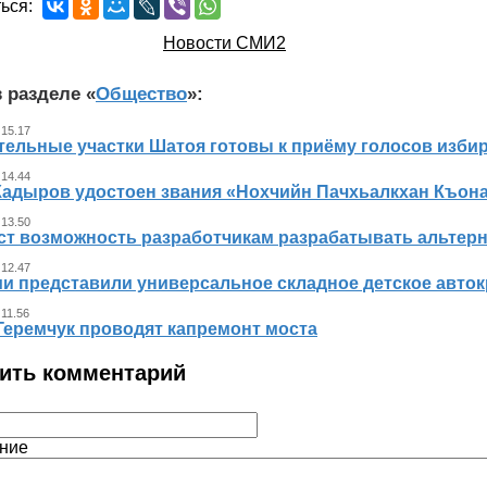
ься:
Новости СМИ2
 разделе «
Общество
»:
 15.17
тельные участки Шатоя готовы к приёму голосов изби
 14.44
Кадыров удостоен звания «Нохчийн Пачхьалкхан Къон
 13.50
ст возможность разработчикам разрабатывать альтер
 12.47
ии представили универсальное складное детское авто
 11.56
Геремчук проводят капремонт моста
ить комментарий
ние