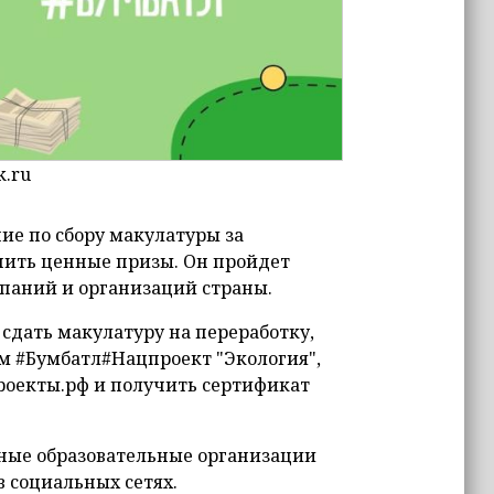
k.ru
ие по сбору макулатуры за
чить ценные призы. Он пройдет
мпаний и организаций страны.
сдать макулатуру на переработку,
ом #Бумбатл#Нацпроект "Экология",
роекты.рф и получить сертификат
вные образовательные организации
в социальных сетях.