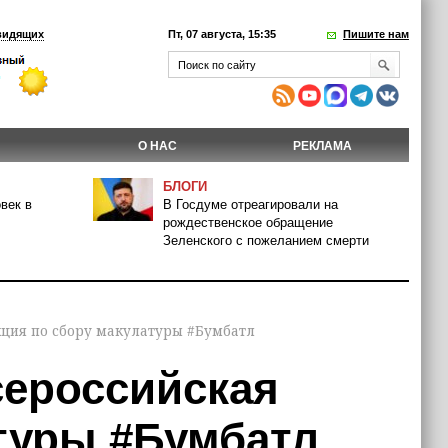
видящих
Пт, 07 августа, 15:35
Пишите нам
О НАС
РЕКЛАМА
БЛОГИ
век в
В Госдуме отреагировали на
рождественское обращение
Зеленского с пожеланием смерти
акция по сбору макулатуры #Бумбатл
сероссийская
атуры #Бумбатл