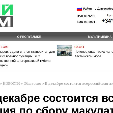
Район
Для слабо
USD 80,9293
EUR 93,1901
О РЕСПУБЛИКЕ
МУЛЬТИМЕДИА
ССИЯ
СКФО
ыров: сдача в плен становится для
Чеченец спас троих чело
гих военнослужащих ВСУ
Каспийском море
нственной альтернативой гибели
идео)
»
НОВОСТИ
»
Общество
» В декабре состоится всероссийская 
декабре состоится в
ция по сбору макул