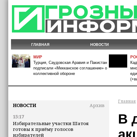
ГЛАВНАЯ
НОВОСТИ
МИР
РО
Турция, Саудовская Аравия и Пакистан
Кад
подписали «Мекканское соглашение» о
мно
коллективной обороне
еди
(+в
Главная
НОВОСТИ
Архив
В 
15:17
Избирательные участки Шатоя
готовы к приёму голосов
ак
избирателей