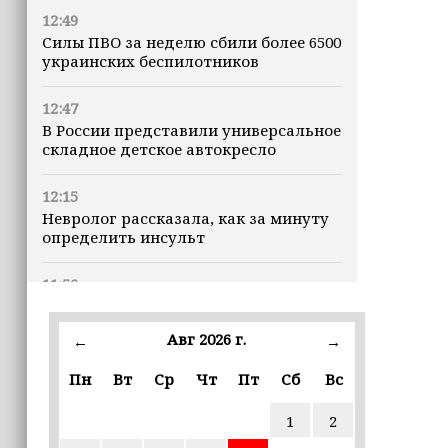
12:49
Силы ПВО за неделю сбили более 6500
украинских беспилотников
12:47
В России представили универсальное
складное детское автокресло
12:15
Невролог рассказала, как за минуту
определить инсульт
11:56
В селе Геремчук проводят капремонт
моста
Авг 2026 г.
←
→
11:06
Пн
Вт
Ср
Чт
Пт
Сб
Вс
В Тольятти пенсионер передал
мошенникам куски газет под видом
1
2
2,4 млн рублей