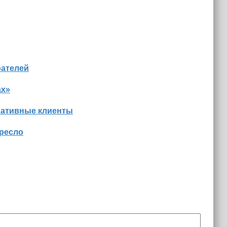
рателей
ах»
нативные клиенты
кресло