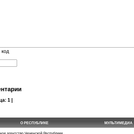
 код
нтарии
ца:
1 |
О РЕСПУБЛИКЕ
МУЛЬТИМЕДИА
е агентство Чеченской Республики