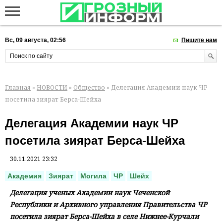
Вс, 09 августа, 02:56
Пишите нам
Главная
»
НОВОСТИ
»
Общество
» Делегация Академии наук ЧР
посетила зиярат Берса-Шейха
Делегация Академии наук ЧР
посетила зиярат Берса-Шейха
30.11.2021 23:32
Академия
Зиярат
Могила
ЧР
Шейх
Делегация ученых Академии наук Чеченской
Республики и Архивного управления Правительства ЧР
посетила зиярат Берса-Шейха в селе Нижнее-Курчали