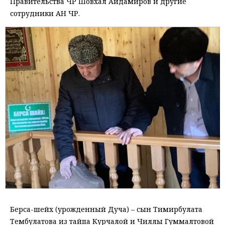
Правительства ЧР Шовхал Айдамиров и другие
сотрудники АН ЧР.
Берса-шейх (урожденный Дуча) – сын Тимирбулата
Тембулатова из тайпа Курчалой и Чиллы Гуммалтовой