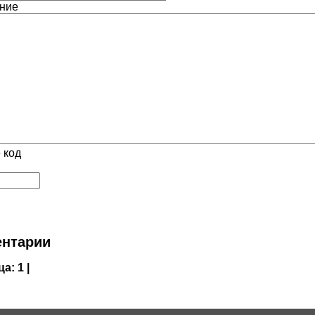
ние
 код
нтарии
ца:
1 |