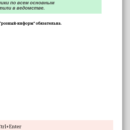
ики по всем основным
тили в ведомстве.
Грозный-информ" обязательна.
trl+Enter