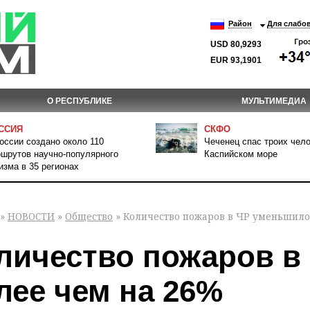
Район
Для слабо
USD 80,9293
EUR 93,1901
О РЕСПУБЛИКЕ
МУЛЬТИМЕДИА
ССИЯ
СКФО
оссии создано около 110
Чеченец спас троих чело
шрутов научно-популярного
Каспийском море
изма в 35 регионах
»
НОВОСТИ
»
Общество
» Количество пожаров в ЧР уменьшило
личество пожаров в
лее чем на 26%