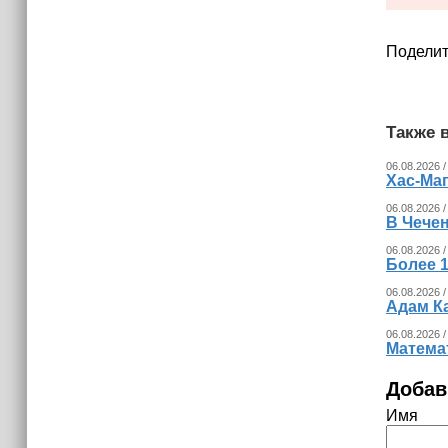
15:06
В Чечне закупили около 190 тысяч
новых учебников для школ
Поделит
14:45
Страны Африки активно
отказываются от доллара США в
Также в
своих расчётах
06.08.2026 /
Хас-Ма
06.08.2026 /
В Чечен
06.08.2026 /
Более 1
06.08.2026 /
Адам К
06.08.2026 /
Математ
Добав
Имя