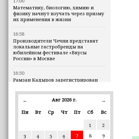
17:00
Математику, биологию, химию и
физику начнут изучать через призму
их применения в жизни
16:58
Производители Чечни представят
локальные гастробренды на
юбилейном фестивале «Вкусы
России» в Москве
16:50
Рамзан Кадыров зарегистрирован
кандидатом на должность Главы ЧР
Авг 2026 г.
16:47
←
→
Почему кошки заранее чувствуют
Пн
Вт
Ср
Чт
Пт
Сб
Вс
землетрясения, рассказала
ветеринар
1
2
16:12
7
8
9
3
4
5
6