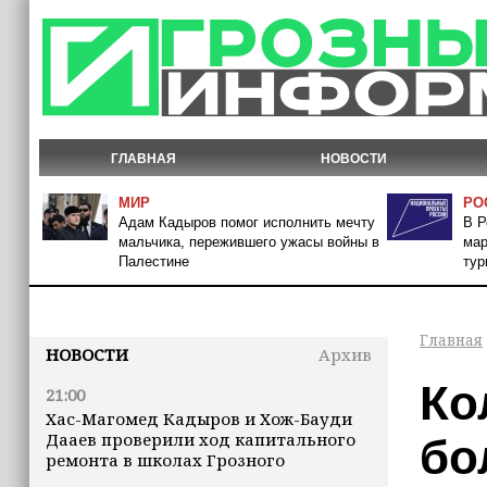
ГЛАВНАЯ
НОВОСТИ
МИР
РО
Адам Кадыров помог исполнить мечту
В Р
мальчика, пережившего ужасы войны в
мар
Палестине
тур
Главная
НОВОСТИ
Архив
Ко
21:00
Хас-Магомед Кадыров и Хож-Бауди
Дааев проверили ход капитального
бо
ремонта в школах Грозного