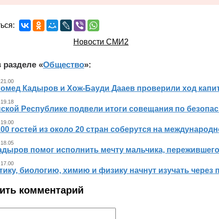
ься:
Новости СМИ2
 разделе «
Общество
»:
 21.00
гомед Кадыров и Хож-Бауди Дааев проверили ход капит
 19.18
ской Республике подвели итоги совещания по безопасн
 19.00
00 гостей из около 20 стран соберутся на международ
 18.05
адыров помог исполнить мечту мальчика, пережившег
 17.00
ику, биологию, химию и физику начнут изучать через 
ить комментарий