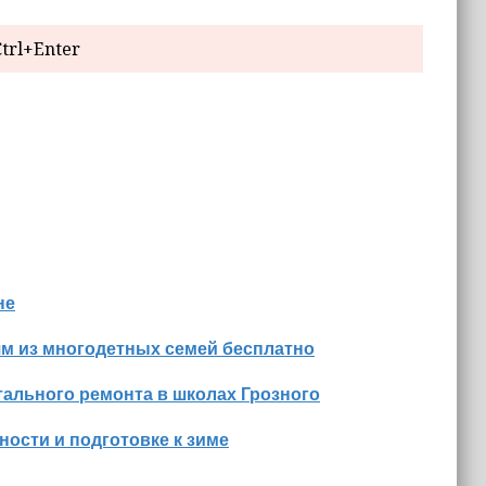
trl+Enter
не
м из многодетных семей бесплатно
ального ремонта в школах Грозного
ости и подготовке к зиме