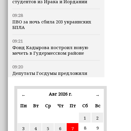
студентов из Ирака и Иордании
09:28
ПВО за ночь сбила 203 украинских
БПЛА
09:21
Фонд Кадырова построил новую
мечеть в Гудермесском районе
09:20
Депутаты Госдумы предложили
предоставлять витамины детям из
многодетных семей бесплатно
Авг 2026 г.
←
→
21:00
Хас-Магомед Кадыров и Хож-Бауди
Пн
Вт
Ср
Чт
Пт
Сб
Вс
Дааев проверили ход капитального
ремонта в школах Грозного
1
2
8
9
3
4
5
6
7
19:18