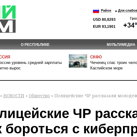
Район
Для слабо
USD 80,9293
EUR 93,1901
О РЕСПУБЛИКЕ
МУЛЬТИМЕДИА
ССИЯ
СКФО
оссии уровень средней зарплаты
Чеченец спас троих чело
етно вырос
Каспийском море
»
НОВОСТИ
»
Общество
» Полицейские ЧР рассказали молодежи
лицейские ЧР расск
к бороться с киберп