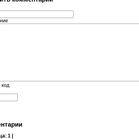
ние
 код
нтарии
ца:
1 |