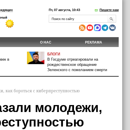
видящих
Пт, 07 августа, 10:43
Пишите нам
О НАС
РЕКЛАМА
БЛОГИ
век в
В Госдуме отреагировали на
рождественское обращение
Зеленского с пожеланием смерти
, как бороться с киберпреступностью
азали молодежи,
реступностью