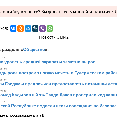
 ошибку в тексте? Выделите ее мышкой и нажмите: C
ься:
Новости СМИ2
 разделе «
Общество
»:
 10.15
ии уровень средней зарплаты заметно вырос
 09.21
адырова построил новую мечеть в Гудермесском райо
 09.20
ты Госдумы предложили предоставлять витамины детя
 21.00
гомед Кадыров и Хож-Бауди Дааев проверили ход капит
 19.18
ской Республике подвели итоги совещания по безопасн
ить комментарий