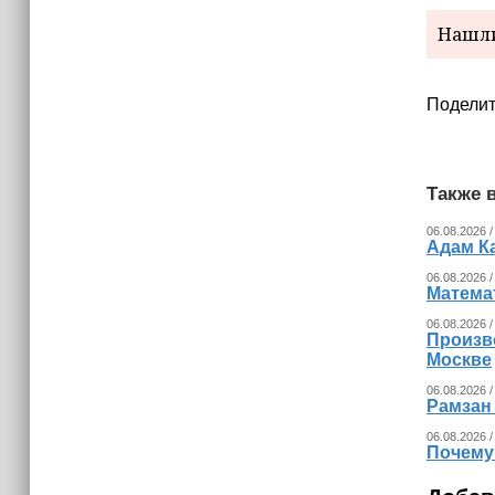
уничтожать тяжелые дроны ВСУ
методом тарана (+видео)
Нашли
12:40
В Россию стало меньше приезжать
Поделит
мигрантов из Центральной Азии
Также в
06.08.2026 /
Адам К
06.08.2026 /
Математ
06.08.2026 /
Произв
Москве
06.08.2026 /
Рамзан
06.08.2026 /
Почему