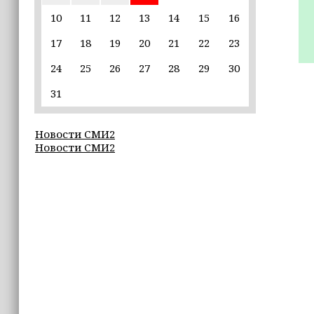
15:10
Для иностранных абитуриентов,
10
11
12
13
14
15
16
желающих учиться в России, будет
введён единый экзамен по русскому
17
18
19
20
21
22
23
языку
24
25
26
27
28
29
30
15:06
31
В Чечне закупили около 190 тысяч
новых учебников для школ
Новости СМИ2
Новости СМИ2
14:45
Страны Африки активно
отказываются от доллара США в
своих расчётах
14:40
Чечня готовит к экспорту 12 тысяч
тонн продовольственного зерна
14:03
Спецназ «АХМАТ» продолжает