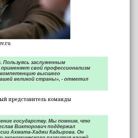
v.ru
ла. Пользуясь заслуженным
 применяет свой профессионализм
в компетенцию высшего
ашей великой страны», - отметил
ный представитель команды
ение государству. Мы помним, что
чеслав Викторович поддержал
ссии Ахмата-Хаджи Кадырова. Он
но-экономического развития нашей