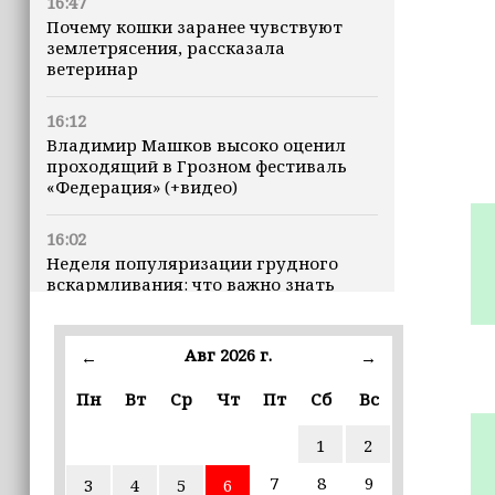
16:47
Почему кошки заранее чувствуют
землетрясения, рассказала
ветеринар
16:12
Владимир Машков высоко оценил
проходящий в Грозном фестиваль
«Федерация» (+видео)
16:02
Неделя популяризации грудного
вскармливания: что важно знать
молодым мамам
Авг 2026 г.
15:39
←
→
«Единая Россия» провела в Чеченской
Пн
Вт
Ср
Чт
Пт
Сб
Вс
Республике серию спортивных
мероприятий в преддверии Дня
физкультурника
1
2
7
8
9
3
4
5
6