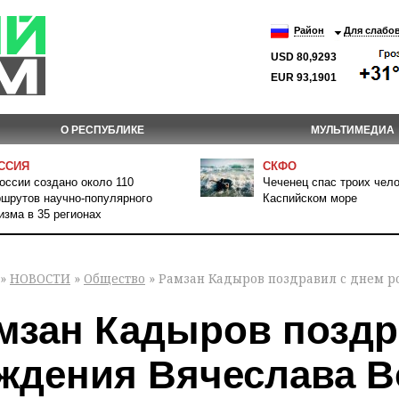
Район
Для слабо
USD 80,9293
EUR 93,1901
О РЕСПУБЛИКЕ
МУЛЬТИМЕДИА
ССИЯ
СКФО
оссии создано около 110
Чеченец спас троих чело
шрутов научно-популярного
Каспийском море
изма в 35 регионах
»
НОВОСТИ
»
Общество
» Рамзан Кадыров поздравил с днем р
мзан Кадыров поздр
ждения Вячеслава 