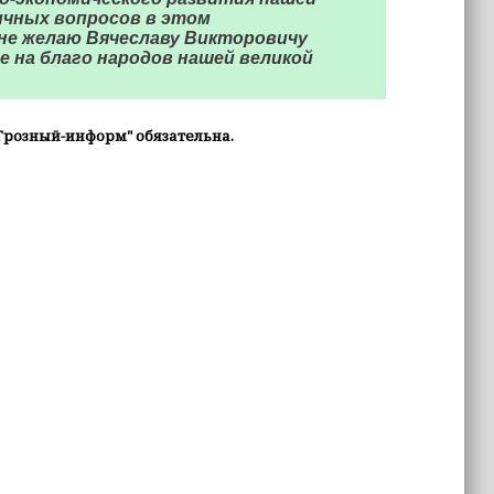
ичных вопросов в этом
нне желаю Вячеславу Викторовичу
де на благо народов нашей великой
Грозный-информ" обязательна.