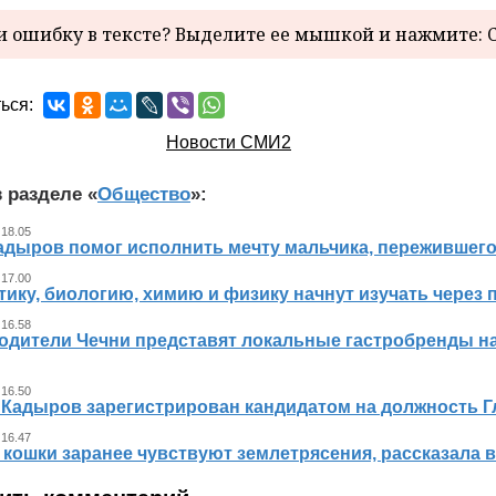
 ошибку в тексте? Выделите ее мышкой и нажмите: C
ься:
Новости СМИ2
 разделе «
Общество
»:
 18.05
адыров помог исполнить мечту мальчика, пережившег
 17.00
ику, биологию, химию и физику начнут изучать через 
 16.58
одители Чечни представят локальные гастробренды н
 16.50
 Кадыров зарегистрирован кандидатом на должность 
 16.47
 кошки заранее чувствуют землетрясения, рассказала 