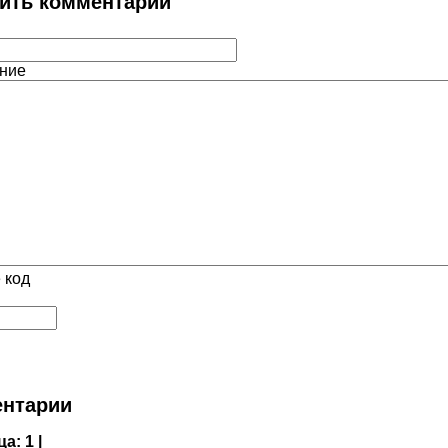
ить комментарий
ние
 код
нтарии
ца:
1 |