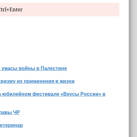
trl+Enter
о ужасы войны в Палестине
призму их применения в жизни
а юбилейном фестивале «Вкусы России» в
Главы ЧР
ветеринар