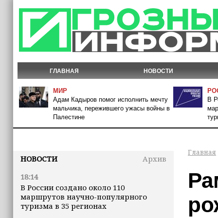
ГЛАВНАЯ
НОВОСТИ
МИР
РО
Адам Кадыров помог исполнить мечту
В Р
мальчика, пережившего ужасы войны в
мар
Палестине
тур
Главная
НОВОСТИ
Архив
Ра
18:14
В России создано около 110
маршрутов научно-популярного
ро
туризма в 35 регионах