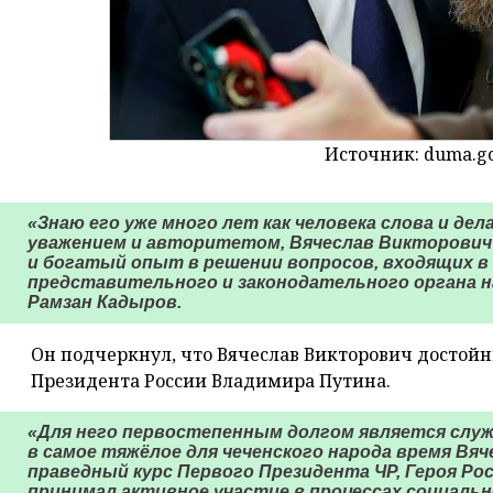
Источник: duma.go
«Знаю его уже много лет как человека слова и де
уважением и авторитетом, Вячеслав Викторович
и богатый опыт в решении вопросов, входящих 
представительного и законодательного органа н
Рамзан Кадыров.
Он подчеркнул, что Вячеслав Викторович достой
Президента России Владимира Путина.
«Для него первостепенным долгом является служ
в самое тяжёлое для чеченского народа время Вя
праведный курс Первого Президента ЧР, Героя Ро
принимал активное участие в процессах социаль