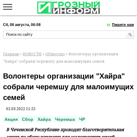
Сб, 08 августа, 06:08
Пишите нам
Главная
»
НОВОСТИ
»
Общество
» Волонтеры организации
"Хайра" собрали черемшу для малоимущих семей
Волонтеры организации "Хайра"
собрали черемшу для малоимущих
семей
02.03.2022 11:25
Акция
Сбор
Хайра
Черемша
ЧР
В Чеченской Республике проходит благотворительная
акция по сбору черемши для малоимущих семей,