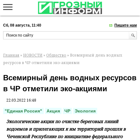
Сб, 08 августа, 11:40
Пишите нам
Главная
»
НОВОСТИ
»
Общество
» Всемирный день водных
ресурсов в ЧР отметили эко-акциями
Всемирный день водных ресурсов
в ЧР отметили эко-акциями
22.03.2022 16:48
"Единая Россия"
Акция
ЧР
Экология
Экологические акции по очистке береговых линий
водоемов и прилегающих к им территорий прошли в
Чеченской Республике по инициативе федерального