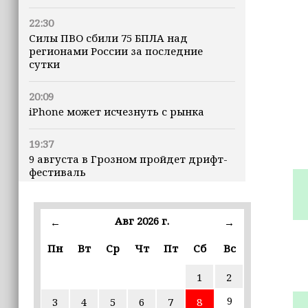
22:30
Силы ПВО сбили 75 БПЛА над
регионами России за последние
сутки
20:09
iPhone может исчезнуть с рынка
19:37
9 августа в Грозном пройдет дрифт-
фестиваль
17:30
Эксперт объяснил, почему не стоит
Авг 2026 г.
←
→
подшучивать над мошенниками
Пн
Вт
Ср
Чт
Пт
Сб
Вс
16:55
1
2
В Шелковском районе обучают
обходчиков в рамках проекта
9
3
4
5
6
7
8
«ИнформУИК»