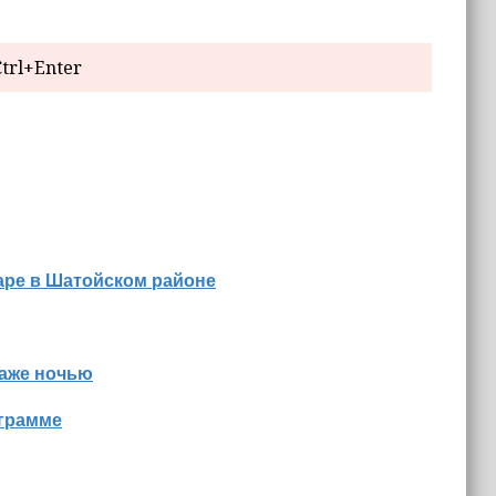
trl+Enter
аре в Шатойском районе
даже ночью
ограмме