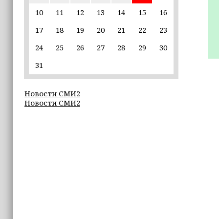
10
11
12
13
14
15
16
16:55
17
18
19
20
21
22
23
Умар Даудов награжден Орденом
Кадырова
24
25
26
27
28
29
30
16:34
31
Росгвардейцы провели урок
мужества для воспитанников
Новости СМИ2
детского лагеря «Майралла»
Новости СМИ2
16:30
Дмитрий Чернышенко: Внутренний
туризм в России вырос на 4,3%,
въездной — на 20,1%
16:28
Из бюджета Чечни дополнительно
выделено 505 млн рублей
пострадавшим от паводков