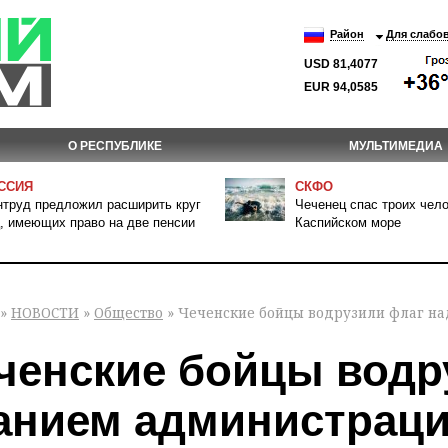
Район
Для слабо
USD 81,4077
EUR 94,0585
О РЕСПУБЛИКЕ
МУЛЬТИМЕДИА
ССИЯ
СКФО
труд предложил расширить круг
Чеченец спас троих чело
, имеющих право на две пенсии
Каспийском море
»
НОВОСТИ
»
Общество
» Чеченские бойцы водрузили флаг на
ченские бойцы водр
анием администрац