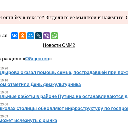
 ошибку в тексте? Выделите ее мышкой и нажмите: C
ься:
Новости СМИ2
 разделе «
Общество
»:
 10.26
адырова оказал помощь семье, пострадавшей при пож
 10.16
ном отметили День физкультурника
 10.08
ельные работы в районе Путина не останавливаются 
 23.06
 школах столицы обновляют инфраструктуру по госпр
 20.09
может исчезнуть с рынка