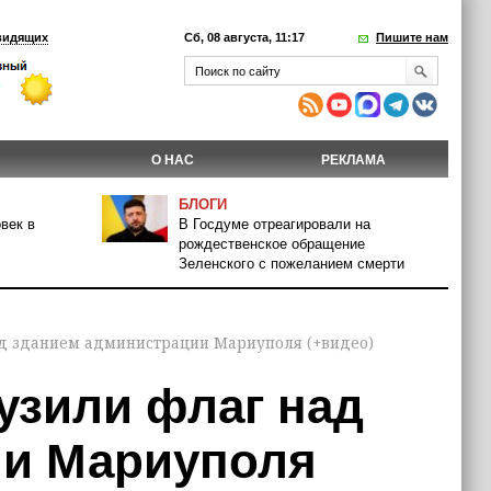
видящих
Сб, 08 августа, 11:17
Пишите нам
О НАС
РЕКЛАМА
БЛОГИ
век в
В Госдуме отреагировали на
рождественское обращение
Зеленского с пожеланием смерти
д зданием администрации Мариуполя (+видео)
узили флаг над
ии Мариуполя