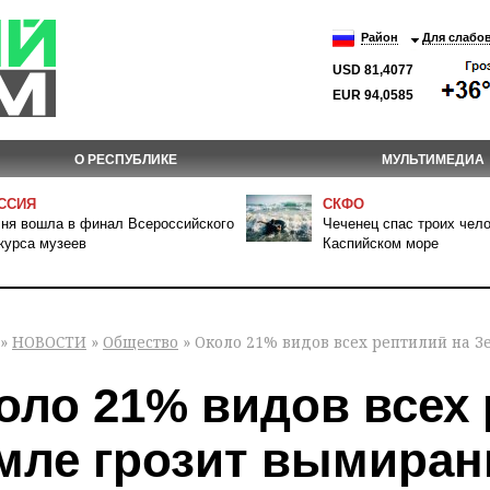
Район
Для слабо
USD 81,4077
EUR 94,0585
О РЕСПУБЛИКЕ
МУЛЬТИМЕДИА
ССИЯ
СКФО
ня вошла в финал Всероссийского
Чеченец спас троих чело
курса музеев
Каспийском море
»
НОВОСТИ
»
Общество
» Около 21% видов всех рептилий на 
оло 21% видов всех 
мле грозит вымиран