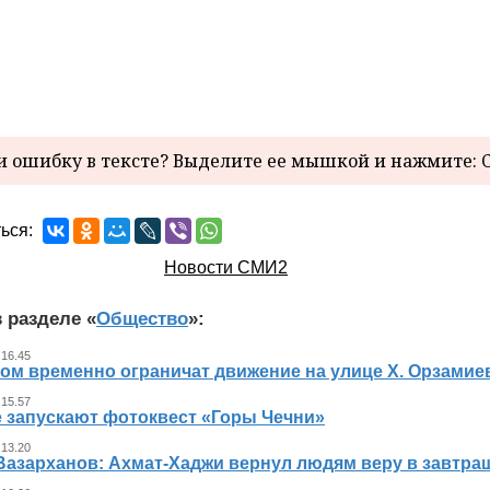
 ошибку в тексте? Выделите ее мышкой и нажмите: C
ься:
Новости СМИ2
 разделе «
Общество
»:
 16.45
ном временно ограничат движение на улице Х. Орзамие
 15.57
е запускают фотоквест «Горы Чечни»
 13.20
Вазарханов: Ахмат-Хаджи вернул людям веру в завтра