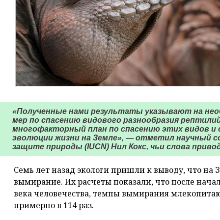
«Полученные нами результаты указывают на нео
мер по спасению видового разнообразия рептил
многофакторный план по спасению этих видов и 
эволюции жизни на Земле», — отметил научный с
защите природы (IUCN) Нил Кокс, чьи слова привод
Семь лет назад экологи пришли к выводу, что на 
вымирание. Их расчеты показали, что после нача
века человечества, темпы вымирания млекопита
примерно в 114 раз.