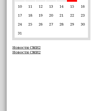
10
11
12
13
14
15
16
22:30
17
18
19
20
21
22
23
Силы ПВО сбили 75 БПЛА над
регионами России за последние
24
25
26
27
28
29
30
сутки
31
20:09
iPhone может исчезнуть с рынка
Новости СМИ2
Новости СМИ2
19:37
9 августа в Грозном пройдет дрифт-
фестиваль
17:30
Эксперт объяснил, почему не стоит
подшучивать над мошенниками