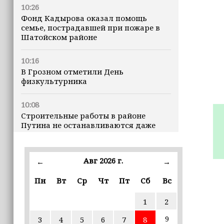
10:26
Фонд Кадырова оказал помощь
семье, пострадавшей при пожаре в
Шатойском районе
10:16
В Грозном отметили День
физкультурника
10:08
Строительные работы в районе
Путина не останавливаются даже
ночью
23:15
Авг 2026 г.
←
→
Доллар превысил 82 рубля впервые с
марта
Пн
Вт
Ср
Чт
Пт
Сб
Вс
1
2
23:06
В пяти школах столицы обновляют
9
3
4
5
6
7
8
инфраструктуру по госпрограмме