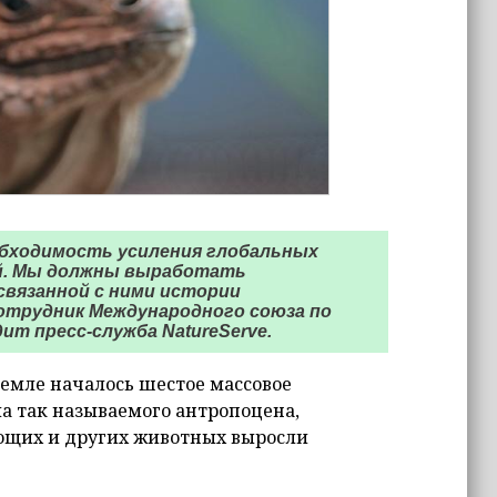
бходимость усиления глобальных
ий. Мы должны выработать
связанной с ними истории
отрудник Международного союза по
ит пресс-служба NatureServe.
Земле началось шестое массовое
ла так называемого антропоцена,
ющих и других животных выросли