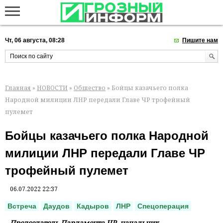
Чт, 06 августа, 08:28
Пишите нам
Главная
»
НОВОСТИ
»
Общество
» Бойцы казачьего полка
Народной милиции ЛНР передали Главе ЧР трофейный
пулемет
Бойцы казачьего полка Народной
милиции ЛНР передали Главе ЧР
трофейный пулемет
06.07.2022 22:37
Встреча
Даудов
Кадыров
ЛНР
Спецоперация
Председатель Парламента ЧР, начальник