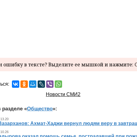
 ошибку в тексте? Выделите ее мышкой и нажмите: C
ься:
Новости СМИ2
 разделе «
Общество
»:
 13.20
Вазарханов: Ахмат-Хаджи вернул людям веру в завтра
 10.26
адырова оказал помощь семье, пострадавшей при пож