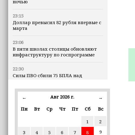
ночью
23:15
Доллар превысил 82 рубля впервые с
марта
23:06
В пяти школах столицы обновляют
инфраструктуру по госпрограмме
22:30
Силы ПВО сбили 75 БПЛА над
регионами России за последние
сутки
Авг 2026 г.
←
→
20:09
iPhone может исчезнуть с рынка
Пн
Вт
Ср
Чт
Пт
Сб
Вс
1
2
19:37
9 августа в Грозном пройдет дрифт-
9
3
4
5
6
7
8
фестиваль