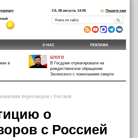
видящих
Сб, 08 августа, 14:05
Пишите нам
О НАС
РЕКЛАМА
БЛОГИ
век в
В Госдуме отреагировали на
рождественское обращение
Зеленского с пожеланием смерти
новлении переговоров с Россией
тицию о
воров с Россией