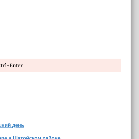
trl+Enter
шний день
аре в Шатойском районе