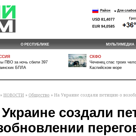
Район
Для слабо
USD 81,4077
EUR 94,0585
О РЕСПУБЛИКЕ
МУЛЬТИМЕДИА
ССИЯ
СКФО
ы ПВО за ночь сбили 397
Чеченец спас троих чело
аинских БПЛА
Каспийском море
»
НОВОСТИ
»
Общество
» На Украине создали петицию о возоб
 Украине создали пе
зобновлении перего