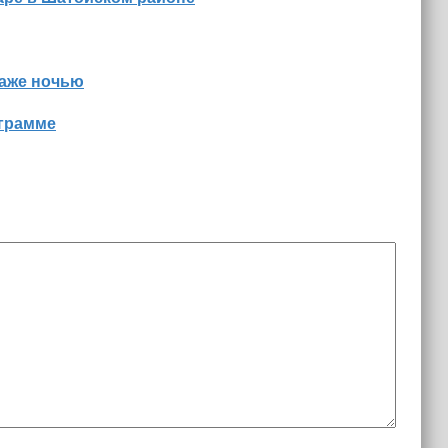
даже ночью
ограмме