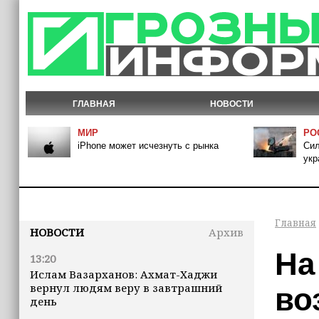
ГЛАВНАЯ
НОВОСТИ
МИР
РО
iPhone может исчезнуть с рынка
Сил
укр
Главная
НОВОСТИ
Архив
На
13:20
Ислам Вазарханов: Ахмат-Хаджи
вернул людям веру в завтрашний
во
день