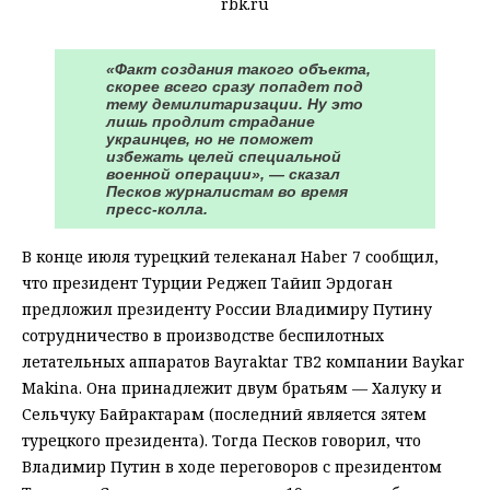
rbk.ru
«Факт создания такого объекта,
скорее всего сразу попадет под
тему демилитаризации. Ну это
лишь продлит страдание
украинцев, но не поможет
избежать целей специальной
военной операции», — сказал
Песков журналистам во время
пресс-колла.
В конце июля турецкий телеканал Haber 7 сообщил,
что президент Турции Реджеп Тайип Эрдоган
предложил президенту России Владимиру Путину
сотрудничество в производстве беспилотных
летательных аппаратов Bayraktar TB2 компании Baykar
Makina. Она принадлежит двум братьям — Халуку и
Сельчуку Байрактарам (последний является зятем
турецкого президента). Тогда Песков говорил, что
Владимир Путин в ходе переговоров с президентом