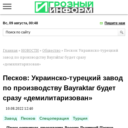
Вс, 09 августа, 00:48
Пишите нам
Главная
»
НОВОСТИ
»
Общество
» Песков: Украинско-турецкий
завод по производству Bayraktar будет сразу
«демилитаризован»
Песков: Украинско-турецкий завод
по производству Bayraktar будет
сразу «демилитаризован»
10.08.2022 12:40
Завод
Песков
Спецоперация
Турция
Пресс-секретарь президента России Дмитрий Песков