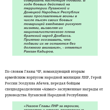
совершать настоящие подвиги. В
ходе боевых действий на
территории Луганской и
Донецкой Народных Республик
наши прославленные воины в
числе тысяч своих боевых
товарищей ежедневно рискуют
жизнями, вызволяя из
националистического плена
братский народ Донбасса.
Приятно осознавать, что
подвиги их не остаются без
должного внимания», - отметил
Рамзан Кадыров.
⠀
По словам Главы ЧР, командующий вторым
армейским корпусом народной милиции ЛНР, Герой
России Эседулла Абачев, передал бойцам
спецподразделения «Ахмат» заслуженные награды от
руководства Луганской Народной Республики.
«Указом Главы ЛНР за героизм,
мужество и отвагу, проявленные