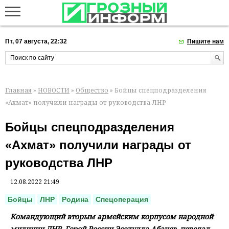
Пт, 07 августа, 22:32
Пишите нам
Главная
»
НОВОСТИ
»
Общество
» Бойцы спецподразделения
«Ахмат» получили награды от руководства ЛНР
Бойцы спецподразделения
«Ахмат» получили награды от
руководства ЛНР
12.08.2022 21:49
Бойцы
ЛНР
Родина
Спецоперация
Командующий вторым армейским корпусом народной
милиции ЛНР, Герой России Эседулла Абачев, передал