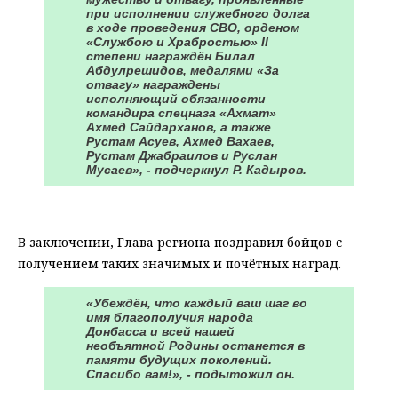
при исполнении служебного долга
в ходе проведения СВО, орденом
«Службою и Храбростью» II
степени награждён Билал
Абдулрешидов, медалями «За
отвагу» награждены
исполняющий обязанности
командира спецназа «Ахмат»
Ахмед Сайдарханов, а также
Рустам Асуев, Ахмед Вахаев,
Рустам Джабраилов и Руслан
Мусаев», - подчеркнул Р. Кадыров.
⠀
В заключении, Глава региона поздравил бойцов с
получением таких значимых и почётных наград.
«Убеждён, что каждый ваш шаг во
имя благополучия народа
Донбасса и всей нашей
необъятной Родины останется в
памяти будущих поколений.
Спасибо вам!», - подытожил он.