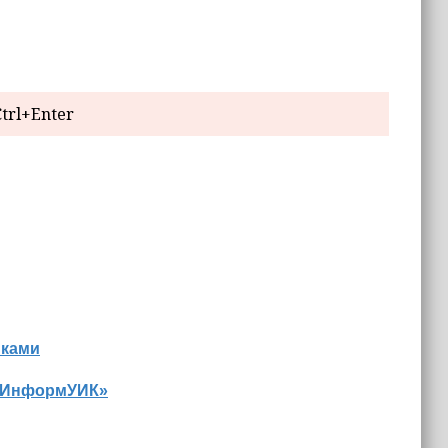
trl+Enter
иками
 «ИнформУИК»