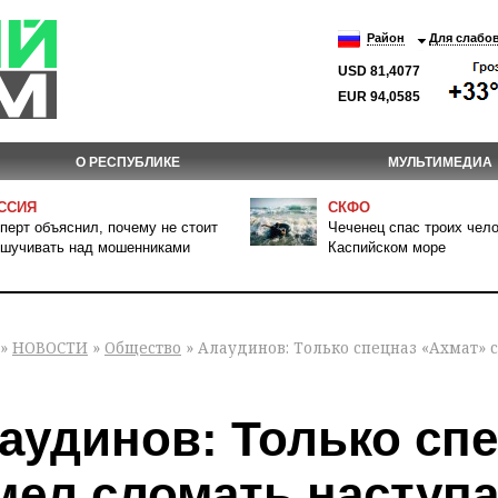
Район
Для слабо
USD 81,4077
EUR 94,0585
О РЕСПУБЛИКЕ
МУЛЬТИМЕДИА
ССИЯ
СКФО
перт объяснил, почему не стоит
Чеченец спас троих чело
шучивать над мошенниками
Каспийском море
»
НОВОСТИ
»
Общество
» Алаудинов: Только спецназ «Ахмат»
аудинов: Только сп
мел сломать наступ