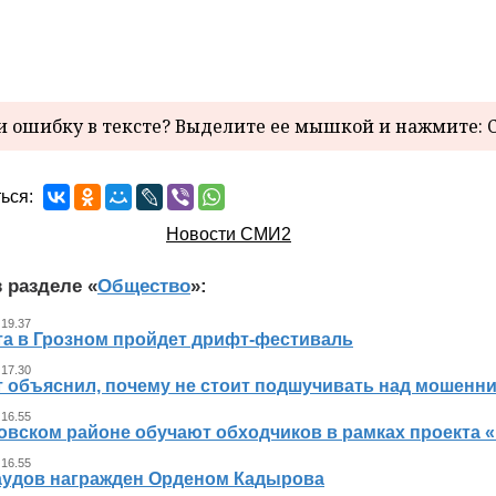
 ошибку в тексте? Выделите ее мышкой и нажмите: C
ься:
Новости СМИ2
 разделе «
Общество
»:
 19.37
ста в Грозном пройдет дрифт-фестиваль
 17.30
т объяснил, почему не стоит подшучивать над мошенн
 16.55
овском районе обучают обходчиков в рамках проекта
 16.55
аудов награжден Орденом Кадырова