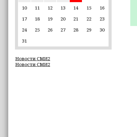
10
11
12
13
14
15
16
14:58
Кадыров: сдача в плен становится
17
18
19
20
21
22
23
для многих военнослужащих ВСУ
единственной альтернативой гибели
24
25
26
27
28
29
30
(+видео)
31
14:44
Ахмат Кадыров удостоен звания
Новости СМИ2
«Нохчийн Пачхьалкхан Къонах»
Новости СМИ2
13:50
MAX даст возможность
разработчикам разрабатывать
альтернативные клиенты
12:49
Силы ПВО за неделю сбили более 6500
украинских беспилотников
12:47