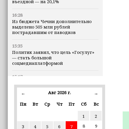
въездной — на 20,1%
16:28
Из бюджета Чечни дополнительно
выделено 505 млн рублей
пострадавшим от паводков
15:35
Политик заявил, что цель «Госулуг»
— стать большой
соцмедиаплатформой
15:17
Избирательные участки Шатоя
готовы к приёму голосов
Авг 2026 г.
←
→
избирателей
Пн
Вт
Ср
Чт
Пт
Сб
Вс
15:02
Турция, Саудовская Аравия и
1
2
Пакистан подписали «Мекканское
соглашение» о коллективной обороне
8
9
3
4
5
6
7