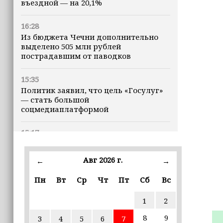
въездной — на 20,1%
16:28
Из бюджета Чечни дополнительно
выделено 505 млн рублей
пострадавшим от паводков
15:35
Политик заявил, что цель «Госулуг»
— стать большой
соцмедиаплатформой
15:17
Избирательные участки Шатоя
готовы к приёму голосов
Авг 2026 г.
←
→
избирателей
Пн
Вт
Ср
Чт
Пт
Сб
Вс
15:02
Турция, Саудовская Аравия и
1
2
Пакистан подписали «Мекканское
соглашение» о коллективной обороне
8
9
3
4
5
6
7