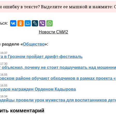
 ошибку в тексте? Выделите ее мышкой и нажмите: C
ься:
Новости СМИ2
 разделе «
Общество
»:
 19.37
ста в Грозном пройдет дрифт-фестиваль
 17.30
т объяснил, почему не стоит подшучивать над мошенн
 16.55
овском районе обучают обходчиков в рамках проекта
 16.55
аудов награжден Орденом Кадырова
 16.34
рдейцы провели урок мужества для воспитанников дет
ить комментарий