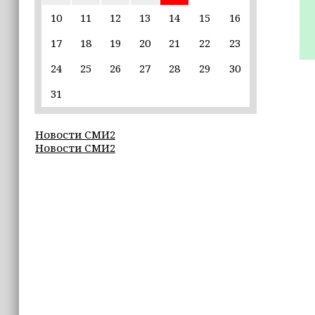
10
11
12
13
14
15
16
14:58
Кадыров: сдача в плен становится
17
18
19
20
21
22
23
для многих военнослужащих ВСУ
единственной альтернативой гибели
24
25
26
27
28
29
30
(+видео)
31
14:44
Ахмат Кадыров удостоен звания
Новости СМИ2
«Нохчийн Пачхьалкхан Къонах»
Новости СМИ2
13:50
MAX даст возможность
разработчикам разрабатывать
альтернативные клиенты
12:49
Силы ПВО за неделю сбили более 6500
украинских беспилотников
12:47