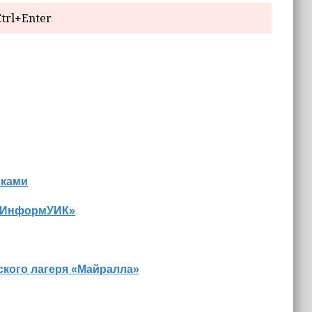
trl+Enter
иками
 «ИнформУИК»
ского лагеря «Майралла»