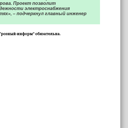
ырова. Проект позволит
адежности электроснабжения
ях», – подчеркнул главный инженер
Грозный-информ" обязательна.