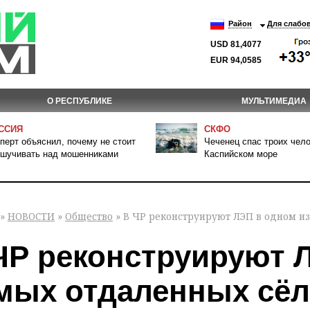
Район
Для слабо
USD 81,4077
EUR 94,0585
О РЕСПУБЛИКЕ
МУЛЬТИМЕДИА
ССИЯ
СКФО
перт объяснил, почему не стоит
Чеченец спас троих чело
шучивать над мошенниками
Каспийском море
»
НОВОСТИ
»
Общество
» В ЧР реконструируют ЛЭП в одном и
ЧР реконструируют 
мых отдаленных сёл