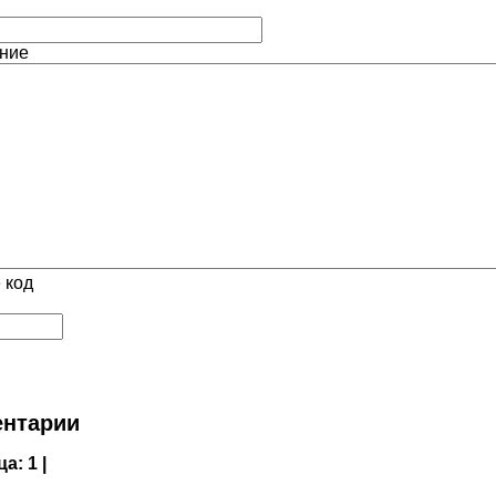
ние
 код
нтарии
ца:
1 |