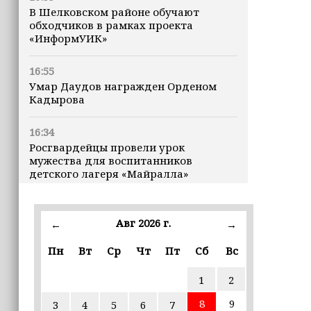
В Шелковском районе обучают
обходчиков в рамках проекта
«ИнформУИК»
16:55
Умар Даудов награжден Орденом
Кадырова
16:34
Росгвардейцы провели урок
мужества для воспитанников
детского лагеря «Майралла»
16:30
Дмитрий Чернышенко: Внутренний
Авг 2026 г.
←
→
туризм в России вырос на 4,3%,
въездной — на 20,1%
Пн
Вт
Ср
Чт
Пт
Сб
Вс
1
2
16:28
Из бюджета Чечни дополнительно
8
9
3
4
5
6
7
выделено 505 млн рублей