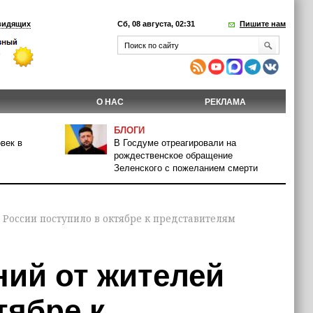
видящих
Сб, 08 августа, 02:31
Пишите нам
О НАС
РЕКЛАМА
БЛОГИ
век в
В Госдуме отреагировали на
рождественское обращение
Зеленского с пожеланием смерти
 России поступило в октябре к представителям
ний от жителей
тябре к