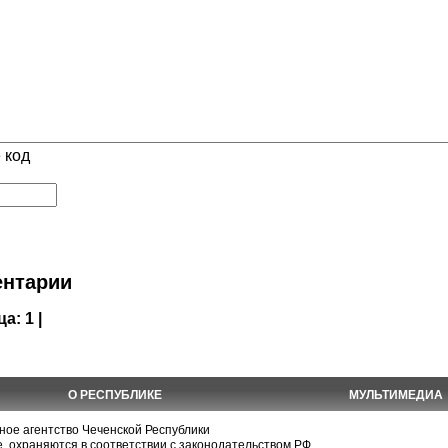
 код
нтарии
ца:
1 |
О РЕСПУБЛИКЕ
МУЛЬТИМЕДИА
е агентство Чеченской Республики
, охраняются в соответствии с законодательством РФ.