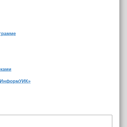
ограмме
иками
 «ИнформУИК»