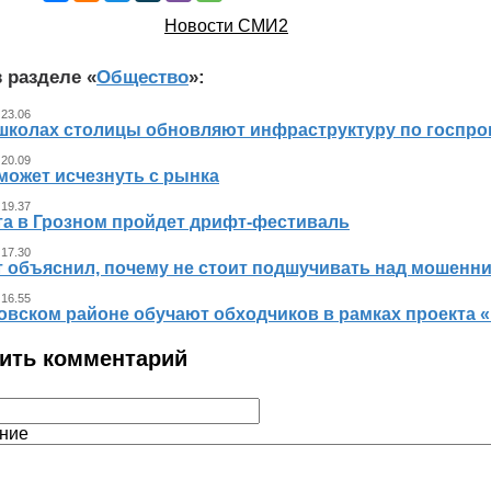
Новости СМИ2
 разделе «
Общество
»:
 23.06
 школах столицы обновляют инфраструктуру по госпр
 20.09
может исчезнуть с рынка
 19.37
ста в Грозном пройдет дрифт-фестиваль
 17.30
т объяснил, почему не стоит подшучивать над мошенн
 16.55
овском районе обучают обходчиков в рамках проекта
ить комментарий
ние