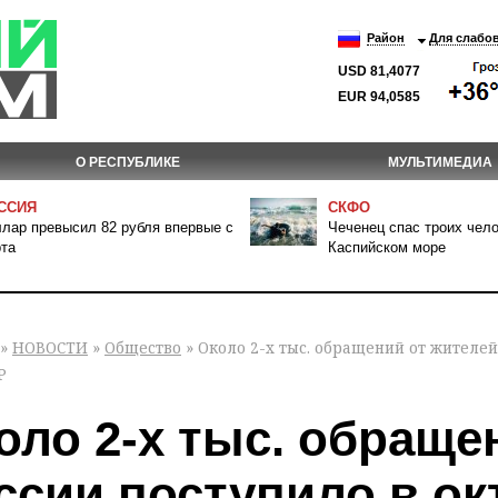
Район
Для слабо
USD 81,4077
EUR 94,0585
О РЕСПУБЛИКЕ
МУЛЬТИМЕДИА
ССИЯ
СКФО
лар превысил 82 рубля впервые с
Чеченец спас троих чело
та
Каспийском море
»
НОВОСТИ
»
Общество
» Около 2-х тыс. обращений от жителей
Р
оло 2-х тыс. обраще
ссии поступило в ок