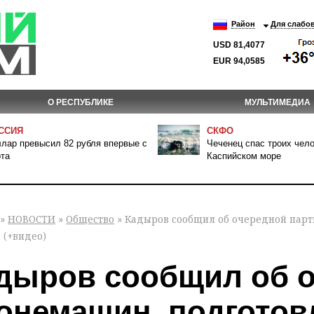
Район
Для слабо
USD 81,4077
EUR 94,0585
О РЕСПУБЛИКЕ
МУЛЬТИМЕДИА
ССИЯ
СКФО
лар превысил 82 рубля впервые с
Чеченец спас троих чело
та
Каспийском море
»
НОВОСТИ
»
Общество
» Кадыров сообщил об очередной парт
 (+видео)
дыров сообщил об о
онемашин, подготов