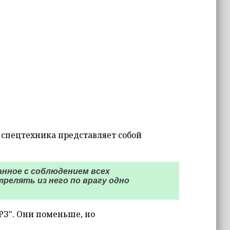
 спецтехника представляет собой
нное с соблюдением всех
релять из него по врагу одно
З". Они поменьше, но