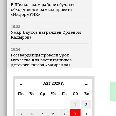
В Шелковском районе обучают
обходчиков в рамках проекта
«ИнформУИК»
16:55
Умар Даудов награжден Орденом
Кадырова
16:34
Росгвардейцы провели урок
мужества для воспитанников
детского лагеря «Майралла»
16:30
Дмитрий Чернышенко: Внутренний
Авг 2026 г.
←
→
туризм в России вырос на 4,3%,
въездной — на 20,1%
Пн
Вт
Ср
Чт
Пт
Сб
Вс
1
2
16:28
Из бюджета Чечни дополнительно
8
9
3
4
5
6
7
выделено 505 млн рублей