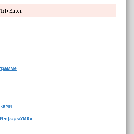
trl+Enter
ограмме
иками
 «ИнформУИК»