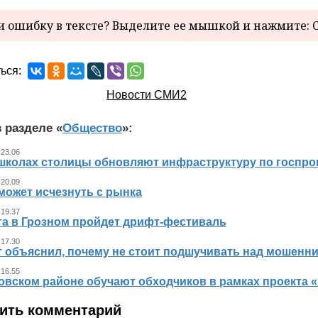
 ошибку в тексте? Выделите ее мышкой и нажмите: C
ься:
Новости СМИ2
 разделе «
Общество
»:
 23.06
 школах столицы обновляют инфраструктуру по госпр
 20.09
может исчезнуть с рынка
 19.37
ста в Грозном пройдет дрифт-фестиваль
 17.30
т объяснил, почему не стоит подшучивать над мошенн
 16.55
овском районе обучают обходчиков в рамках проекта
ить комментарий