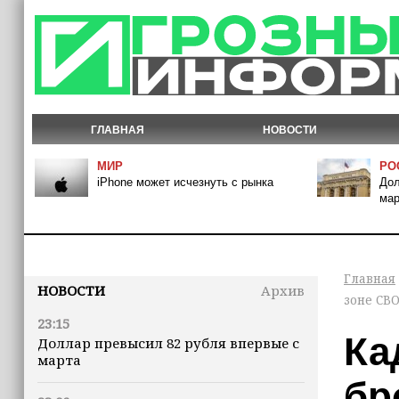
ГЛАВНАЯ
НОВОСТИ
МИР
РО
iPhone может исчезнуть с рынка
Дол
мар
Главная
НОВОСТИ
Архив
зоне СВО
23:15
Ка
Доллар превысил 82 рубля впервые с
марта
бр