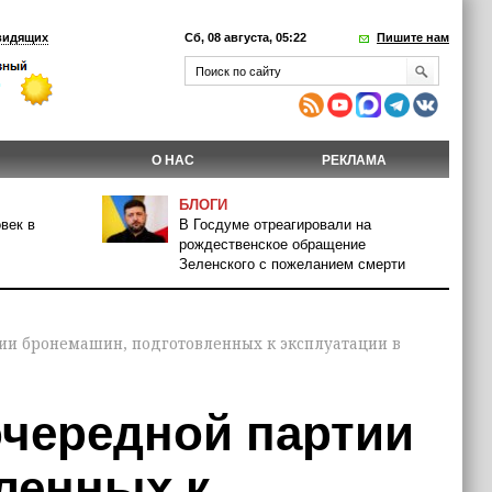
видящих
Сб, 08 августа, 05:22
Пишите нам
О НАС
РЕКЛАМА
БЛОГИ
век в
В Госдуме отреагировали на
рождественское обращение
Зеленского с пожеланием смерти
ии бронемашин, подготовленных к эксплуатации в
чередной партии
ленных к