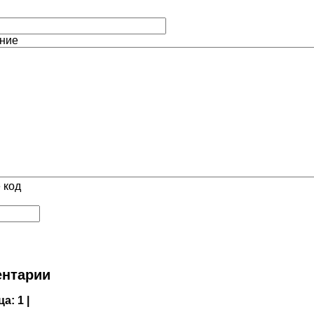
ние
 код
нтарии
ца:
1 |