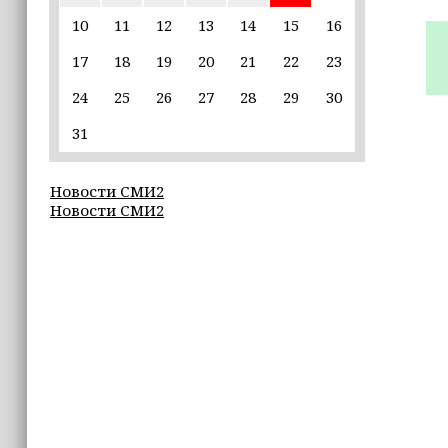
пострадавшим от паводков
10
11
12
13
14
15
16
17
18
19
20
21
22
23
15:35
Политик заявил, что цель «Госулуг»
24
25
26
27
28
29
30
— стать большой
соцмедиаплатформой
31
15:17
Новости СМИ2
Избирательные участки Шатоя
Новости СМИ2
готовы к приёму голосов
избирателей
15:02
Турция, Саудовская Аравия и
Пакистан подписали «Мекканское
соглашение» о коллективной обороне
14:58
Кадыров: сдача в плен становится
для многих военнослужащих ВСУ
единственной альтернативой гибели