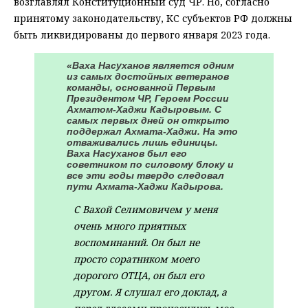
возглавлял Конституционный суд ЧР. Но, согласно
принятому законодательству, КС субъектов РФ должны
быть ликвидированы до первого января 2023 года.
«Ваха Насуханов является одним
из самых достойных ветеранов
команды, основанной Первым
Президентом ЧР, Героем России
Ахматом-Хаджи Кадыровым. С
самых первых дней он открыто
поддержал Ахмата-Хаджи. На это
отваживались лишь единицы.
Ваха Насуханов был его
советником по силовому блоку и
все эти годы твердо следовал
пути Ахмата-Хаджи Кадырова.
С Вахой Селимовичем у меня
очень много приятных
воспоминаний. Он был не
просто соратником моего
дорогого ОТЦА, он был его
другом. Я слушал его доклад, а