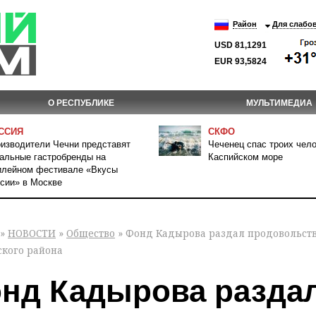
Район
Для слабо
USD 81,1291
EUR 93,5824
О РЕСПУБЛИКЕ
МУЛЬТИМЕДИА
ССИЯ
СКФО
изводители Чечни представят
Чеченец спас троих чело
альные гастробренды на
Каспийском море
лейном фестивале «Вкусы
сии» в Москве
»
НОВОСТИ
»
Общество
» Фонд Кадырова раздал продовольс
ского района
нд Кадырова разда