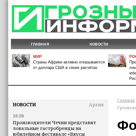
ГЛАВНАЯ
НОВОСТИ
МИР
РО
Страны Африки активно отказываются
Про
от доллара США в своих расчётах
лок
юби
Рос
Главная
НОВОСТИ
Архив
Грознен
16:58
Фо
Производители Чечни представят
локальные гастробренды на
юбилейном фестивале «Вкусы