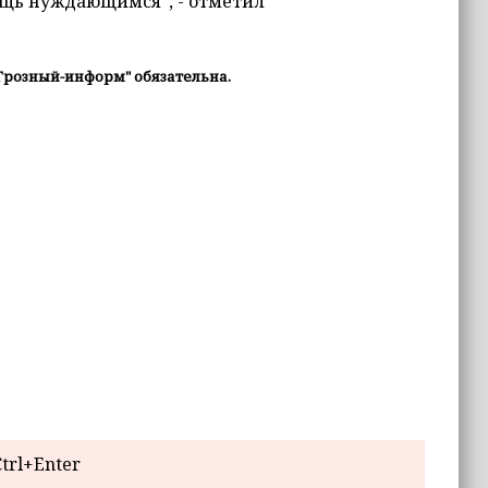
ощь нуждающимся", - отметил
Грозный-информ" обязательна.
trl+Enter