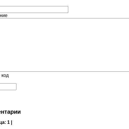
ние
 код
нтарии
ца:
1 |