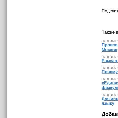
приложения для iPhone
Поделит
11:46
В Чечне завершился прием
документов для регистрации
кандидатов в Госдуму
Также в
06.08.2026 /
Произв
Москве
06.08.2026 /
Рамзан
06.08.2026 /
Почему
06.08.2026 /
«Едина
физкул
06.08.2026 /
Для ин
языку
Добав