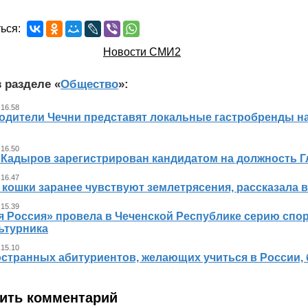
ься:
Новости СМИ2
 разделе «
Общество
»:
 16.58
одители Чечни представят локальные гастробренды н
 16.50
 Кадыров зарегистрирован кандидатом на должность 
 16.47
 кошки заранее чувствуют землетрясения, рассказала 
 15.39
я Россия» провела в Чеченской Республике серию спо
ьтурника
 15.10
остранных абитуриентов, желающих учиться в России, 
ить комментарий