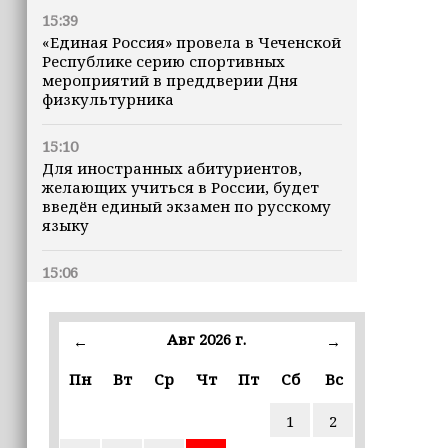
15:39
«Единая Россия» провела в Чеченской
Республике серию спортивных
мероприятий в преддверии Дня
физкультурника
15:10
Для иностранных абитуриентов,
желающих учиться в России, будет
введён единый экзамен по русскому
языку
15:06
В Чечне закупили около 190 тысяч
новых учебников для школ
Авг 2026 г.
←
→
14:45
Пн
Вт
Ср
Чт
Пт
Сб
Вс
Страны Африки активно
отказываются от доллара США в
своих расчётах
1
2