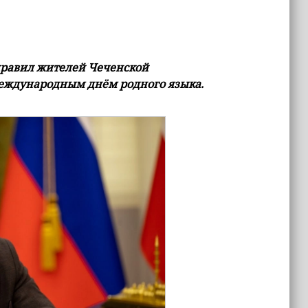
дравил жителей Чеченской
еждународным днём родного языка.