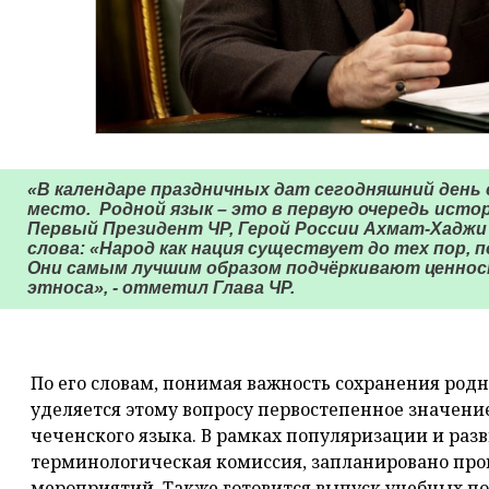
«В календаре праздничных дат сегодняшний день
место. Родной язык – это в первую очередь истор
Первый Президент ЧР, Герой России Ахмат-Хаджи
слова: «Народ как нация существует до тех пор, п
Они самым лучшим образом подчёркивают ценност
этноса», - отметил Глава ЧР.
⠀
По его словам, понимая важность сохранения родн
уделяется этому вопросу первостепенное значение
чеченского языка. В рамках популяризации и раз
терминологическая комиссия, запланировано про
мероприятий. Также готовится выпуск учебных пос