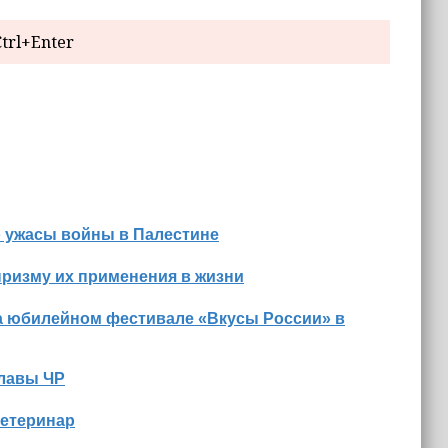
trl+Enter
о ужасы войны в Палестине
призму их применения в жизни
а юбилейном фестивале «Вкусы России» в
Главы ЧР
ветеринар