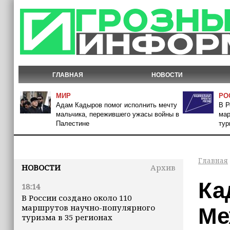
ГЛАВНАЯ
НОВОСТИ
МИР
РО
Адам Кадыров помог исполнить мечту
В Р
мальчика, пережившего ужасы войны в
мар
Палестине
тур
Главная
НОВОСТИ
Архив
Ка
18:14
В России создано около 110
маршрутов научно-популярного
Ме
туризма в 35 регионах