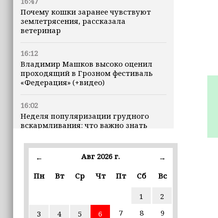
16:47
Почему кошки заранее чувствуют
землетрясения, рассказала
ветеринар
16:12
Владимир Машков высоко оценил
проходящий в Грозном фестиваль
«Федерация» (+видео)
16:02
Неделя популяризации грудного
вскармливания: что важно знать
молодым мамам
Авг 2026 г.
15:39
←
→
«Единая Россия» провела в Чеченской
Пн
Вт
Ср
Чт
Пт
Сб
Вс
Республике серию спортивных
мероприятий в преддверии Дня
физкультурника
1
2
7
8
9
3
4
5
6