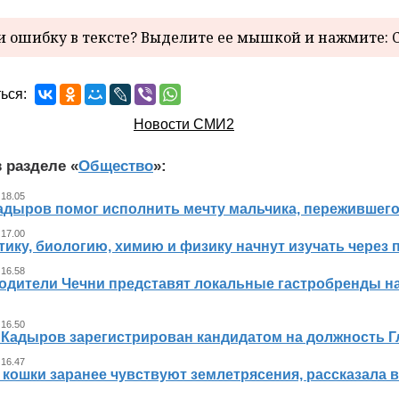
 ошибку в тексте? Выделите ее мышкой и нажмите: C
ься:
Новости СМИ2
 разделе «
Общество
»:
 18.05
адыров помог исполнить мечту мальчика, пережившег
 17.00
ику, биологию, химию и физику начнут изучать через 
 16.58
одители Чечни представят локальные гастробренды н
 16.50
 Кадыров зарегистрирован кандидатом на должность 
 16.47
 кошки заранее чувствуют землетрясения, рассказала 