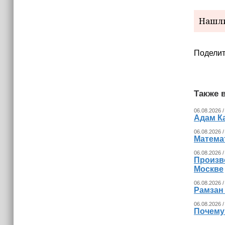
уничтожать тяжелые дроны ВСУ
методом тарана (+видео)
Нашли
12:40
В Россию стало меньше приезжать
Поделит
мигрантов из Центральной Азии
Также в
06.08.2026 /
Адам К
06.08.2026 /
Математ
06.08.2026 /
Произв
Москве
06.08.2026 /
Рамзан
06.08.2026 /
Почему