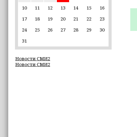
15:10
Для иностранных абитуриентов,
10
11
12
13
14
15
16
желающих учиться в России, будет
введён единый экзамен по русскому
17
18
19
20
21
22
23
языку
24
25
26
27
28
29
30
15:06
31
В Чечне закупили около 190 тысяч
новых учебников для школ
Новости СМИ2
Новости СМИ2
14:45
Страны Африки активно
отказываются от доллара США в
своих расчётах
14:40
Чечня готовит к экспорту 12 тысяч
тонн продовольственного зерна
14:03
Спецназ «АХМАТ» продолжает