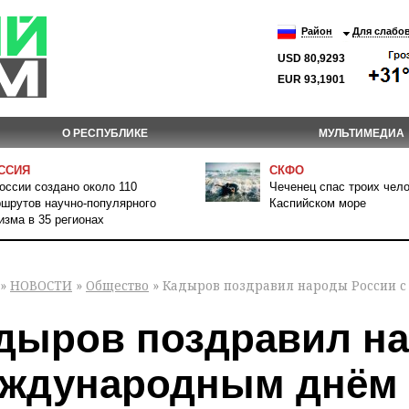
Район
Для слабо
USD 80,9293
EUR 93,1901
О РЕСПУБЛИКЕ
МУЛЬТИМЕДИА
ССИЯ
СКФО
оссии создано около 110
Чеченец спас троих чело
шрутов научно-популярного
Каспийском море
изма в 35 регионах
»
НОВОСТИ
»
Общество
» Кадыров поздравил народы России 
дыров поздравил на
ждународным днём 