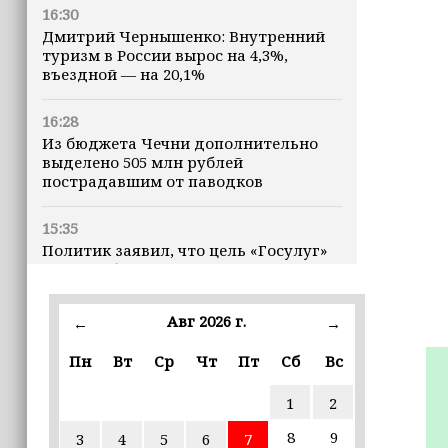
16:30
Дмитрий Чернышенко: Внутренний
туризм в России вырос на 4,3%,
въездной — на 20,1%
16:28
Из бюджета Чечни дополнительно
выделено 505 млн рублей
пострадавшим от паводков
15:35
Политик заявил, что цель «Госулуг»
— стать большой
соцмедиаплатформой
Авг 2026 г.
←
→
15:17
Избирательные участки Шатоя
Пн
Вт
Ср
Чт
Пт
Сб
Вс
готовы к приёму голосов
избирателей
1
2
8
9
3
4
5
6
7
15:02