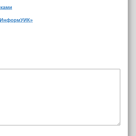
иками
 «ИнформУИК»