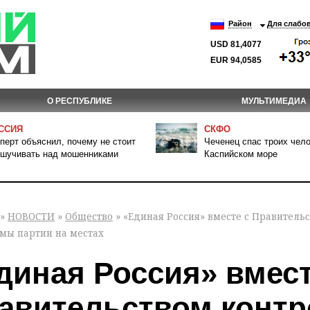
Район
Для слабо
USD 81,4077
EUR 94,0585
О РЕСПУБЛИКЕ
МУЛЬТИМЕДИА
ССИЯ
СКФО
перт объяснил, почему не стоит
Чеченец спас троих чело
шучивать над мошенниками
Каспийском море
»
НОВОСТИ
»
Общество
» «Единая Россия» вместе с Правител
мы партии на местах
диная Россия» вмест
авительством контр