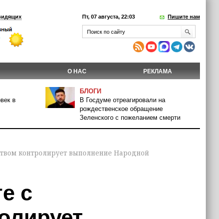
видящих
Пт, 07 августа, 22:03
Пишите нам
О НАС
РЕКЛАМА
БЛОГИ
век в
В Госдуме отреагировали на
рождественское обращение
Зеленского с пожеланием смерти
ьством контролирует выполнение Народной
е с
олирует