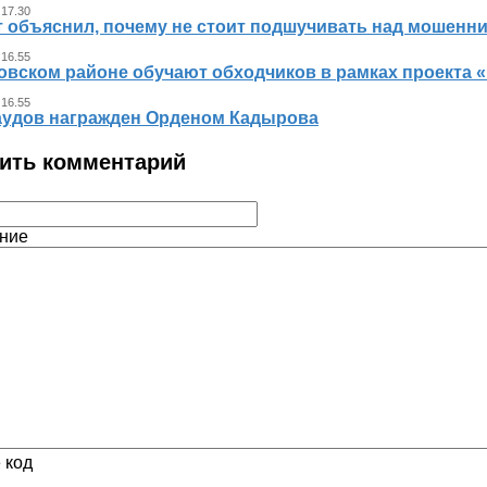
 17.30
т объяснил, почему не стоит подшучивать над мошенн
 16.55
овском районе обучают обходчиков в рамках проекта
 16.55
аудов награжден Орденом Кадырова
ить комментарий
ние
 код