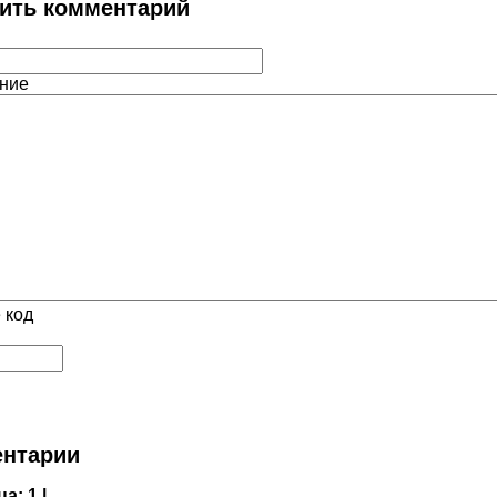
ить комментарий
ние
 код
нтарии
ца:
1 |