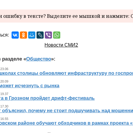
 ошибку в тексте? Выделите ее мышкой и нажмите: C
ься:
Новости СМИ2
 разделе «
Общество
»:
 23.06
 школах столицы обновляют инфраструктуру по госпр
 20.09
может исчезнуть с рынка
 19.37
ста в Грозном пройдет дрифт-фестиваль
 17.30
т объяснил, почему не стоит подшучивать над мошенн
 16.55
овском районе обучают обходчиков в рамках проекта