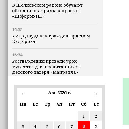
В Шелковском районе обучают
обходчиков в рамках проекта
«ИнформУИК»
16:55
Умар Даудов награжден Орденом
Кадырова
16:34
Росгвардейцы провели урок
мужества для воспитанников
детского лагеря «Майралла»
16:30
Дмитрий Чернышенко: Внутренний
Авг 2026 г.
←
→
туризм в России вырос на 4,3%,
въездной — на 20,1%
Пн
Вт
Ср
Чт
Пт
Сб
Вс
1
2
16:28
Из бюджета Чечни дополнительно
8
9
3
4
5
6
7
выделено 505 млн рублей