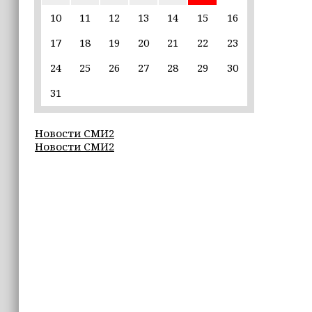
пострадавшим от паводков
10
11
12
13
14
15
16
17
18
19
20
21
22
23
15:35
Политик заявил, что цель «Госулуг»
24
25
26
27
28
29
30
— стать большой
соцмедиаплатформой
31
15:17
Новости СМИ2
Избирательные участки Шатоя
Новости СМИ2
готовы к приёму голосов
избирателей
15:02
Турция, Саудовская Аравия и
Пакистан подписали «Мекканское
соглашение» о коллективной обороне
14:58
Кадыров: сдача в плен становится
для многих военнослужащих ВСУ
единственной альтернативой гибели