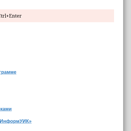
trl+Enter
ограмме
иками
 «ИнформУИК»