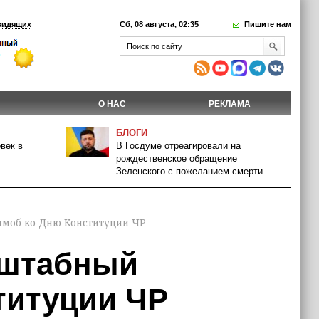
видящих
Сб, 08 августа, 02:35
Пишите нам
О НАС
РЕКЛАМА
БЛОГИ
век в
В Госдуме отреагировали на
рождественское обращение
Зеленского с пожеланием смерти
моб ко Дню Конституции ЧР
сштабный
титуции ЧР