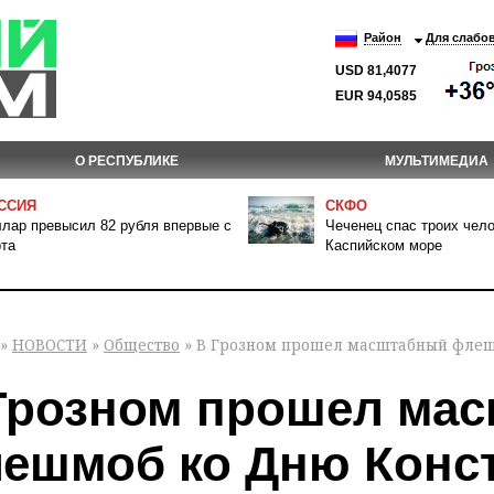
Район
Для слабо
USD 81,4077
EUR 94,0585
О РЕСПУБЛИКЕ
МУЛЬТИМЕДИА
ССИЯ
СКФО
лар превысил 82 рубля впервые с
Чеченец спас троих чело
та
Каспийском море
»
НОВОСТИ
»
Общество
» В Грозном прошел масштабный флеш
Грозном прошел ма
ешмоб ко Дню Конс