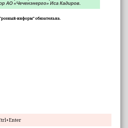
р АО «Чеченэнерго» Иса Кадиров.
Грозный-информ" обязательна.
trl+Enter