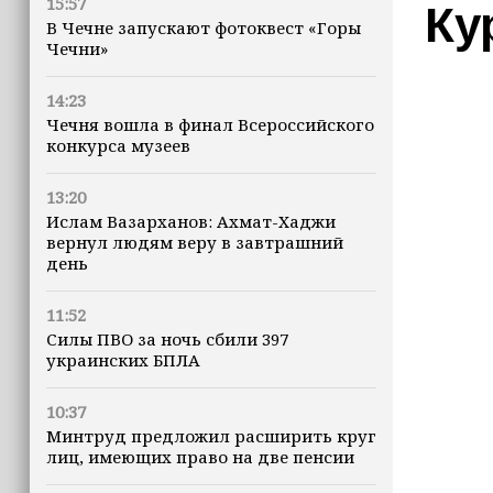
15:57
Ку
В Чечне запускают фотоквест «Горы
Чечни»
14:23
Чечня вошла в финал Всероссийского
конкурса музеев
13:20
Ислам Вазарханов: Ахмат-Хаджи
вернул людям веру в завтрашний
день
11:52
Силы ПВО за ночь сбили 397
украинских БПЛА
10:37
Минтруд предложил расширить круг
лиц, имеющих право на две пенсии