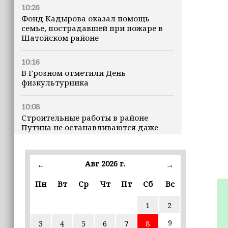
10:26
Фонд Кадырова оказал помощь
семье, пострадавшей при пожаре в
Шатойском районе
10:16
В Грозном отметили День
физкультурника
10:08
Строительные работы в районе
Путина не останавливаются даже
ночью
23:15
Авг 2026 г.
←
→
Доллар превысил 82 рубля впервые с
марта
Пн
Вт
Ср
Чт
Пт
Сб
Вс
1
2
23:06
В пяти школах столицы обновляют
9
3
4
5
6
7
8
инфраструктуру по госпрограмме