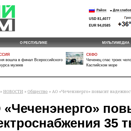
Район
Для слабо
USD 81,4077
EUR 94,0585
О РЕСПУБЛИКЕ
МУЛЬТИМЕДИА
ССИЯ
СКФО
ня вошла в финал Всероссийского
Чеченец спас троих чело
курса музеев
Каспийском море
»
НОВОСТИ
»
Общество
» АО «Чеченэнерго» повысит надежност
 «Чеченэнерго» пов
ектроснабжения 35 т