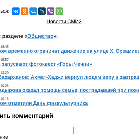
ься:
Новости СМИ2
 разделе «
Общество
»:
 16.45
ном временно ограничат движение на улице Х. Орзамие
 15.57
е запускают фотоквест «Горы Чечни»
 13.20
Вазарханов: Ахмат-Хаджи вернул людям веру в завтра
 10.26
адырова оказал помощь семье, пострадавшей при пож
 10.16
ном отметили День физкультурника
ить комментарий
ние