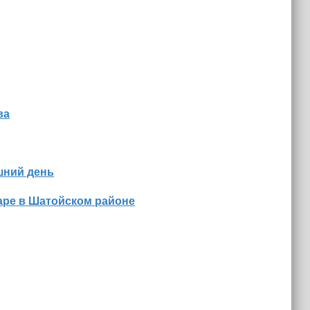
ва
шний день
аре в Шатойском районе