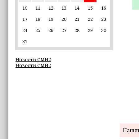
10
11
12
13
14
15
16
22:30
17
18
19
20
21
22
23
Силы ПВО сбили 75 БПЛА над
регионами России за последние
24
25
26
27
28
29
30
сутки
31
20:09
iPhone может исчезнуть с рынка
Новости СМИ2
Новости СМИ2
19:37
9 августа в Грозном пройдет дрифт-
фестиваль
17:30
Эксперт объяснил, почему не стоит
подшучивать над мошенниками
Нашли