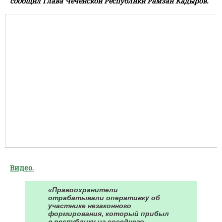
сообщил Глава Чеченской Республики Рамзан Кадыров.
Видео.
«Правоохранители
отрабатывали оперативку об
участнике незаконного
формирования, который прибыл
в республику из соседнего