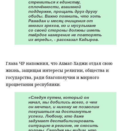
стремиться к единству,
сплочённости, взаимной
поддержке, прощать друг другу
обиды. Важно помнить, что хоть
Рамадан и месяц очищения от
многих грехов, но и мусульмане
со своей стороны должны иметь
твёрдое намерение не повторять
их впредь», - рассказал Кадыров.
⠀
Глава ЧР напомнил, что Ахмат-Хаджи отдал свою
жизнь, защищая интересы религии, общества и
государства, ради благополучия и мирного
процветания республики.
«Следуя путем, который он
начал, мы добились всего, о чем
он мечтал, и никому не позволим
покушаться на достигнутые
успехи. Любому, кто даже
задумает дестабилизировать
ситуацию в регионе, не сносить
головы. Сегодня мы видим, что