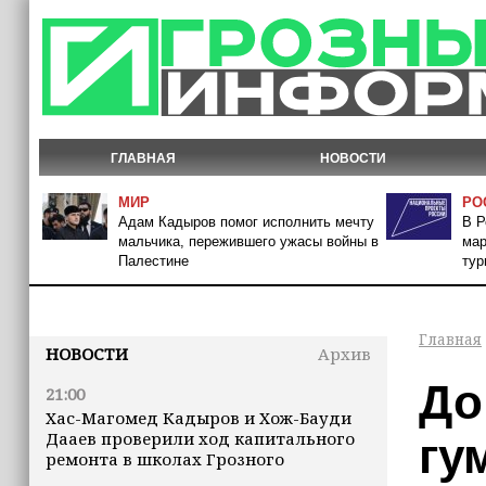
ГЛАВНАЯ
НОВОСТИ
МИР
РО
Адам Кадыров помог исполнить мечту
В Р
мальчика, пережившего ужасы войны в
мар
Палестине
тур
Главная
НОВОСТИ
Архив
До
21:00
Хас-Магомед Кадыров и Хож-Бауди
Дааев проверили ход капитального
гу
ремонта в школах Грозного