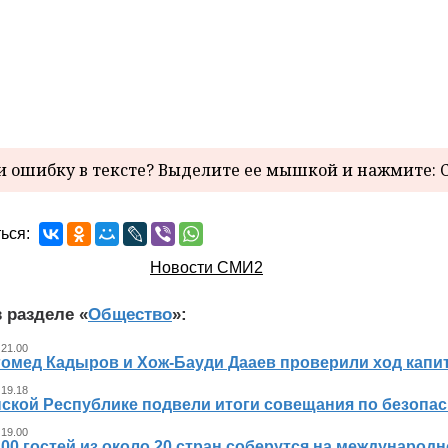
 ошибку в тексте? Выделите ее мышкой и нажмите: C
ься:
Новости СМИ2
 разделе «
Общество
»:
 21.00
гомед Кадыров и Хож-Бауди Дааев проверили ход капит
 19.18
ской Республике подвели итоги совещания по безопасн
 19.00
00 гостей из около 20 стран соберутся на международ