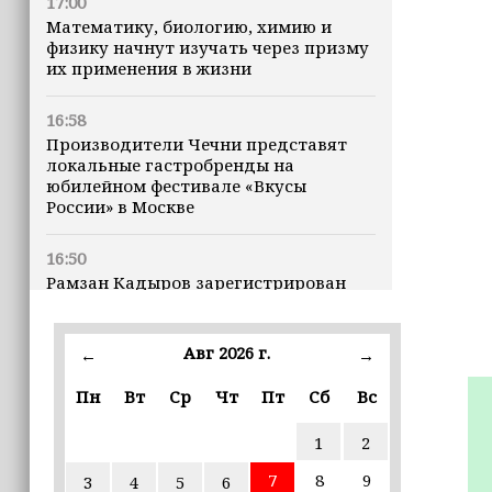
17:00
Математику, биологию, химию и
физику начнут изучать через призму
их применения в жизни
16:58
Производители Чечни представят
локальные гастробренды на
юбилейном фестивале «Вкусы
России» в Москве
16:50
Рамзан Кадыров зарегистрирован
кандидатом на должность Главы ЧР
Авг 2026 г.
16:47
←
→
Почему кошки заранее чувствуют
Пн
Вт
Ср
Чт
Пт
Сб
Вс
землетрясения, рассказала
ветеринар
1
2
16:12
7
8
9
3
4
5
6