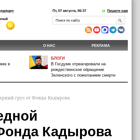
видящих
Пт, 07 августа, 06:37
Пишите нам
О НАС
РЕКЛАМА
БЛОГИ
век в
В Госдуме отреагировали на
рождественское обращение
Зеленского с пожеланием смерти
арный груз от Фонда Кадырова
едной
 Фонда Кадырова