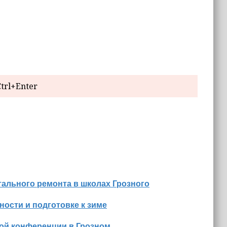
trl+Enter
ального ремонта в школах Грозного
ости и подготовке к зиме
ной конференции в Грозном