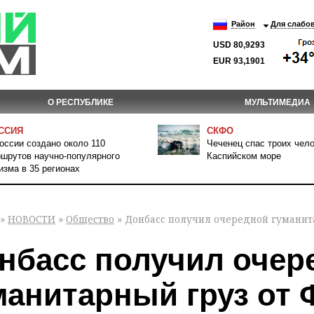
Район
Для слабо
USD 80,9293
EUR 93,1901
О РЕСПУБЛИКЕ
МУЛЬТИМЕДИА
ССИЯ
СКФО
оссии создано около 110
Чеченец спас троих чело
шрутов научно-популярного
Каспийском море
изма в 35 регионах
»
НОВОСТИ
»
Общество
» Донбасс получил очередной гуманит
нбасс получил очер
манитарный груз от