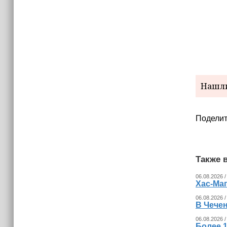
15:06
В Чечне закупили около 190 тысяч
новых учебников для школ
14:45
Страны Африки активно
отказываются от доллара США в
своих расчётах
Нашли
Поделит
Также в
06.08.2026 /
Хас-Ма
06.08.2026 /
В Чечен
06.08.2026 /
Более 1