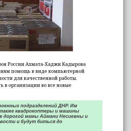
роя России Ахмата-Хаджи Кадырова
циям помощь в виде компьютерной
ости для качественной работы.
ь в организации во все новые
военных подразделений ДНР. Им
 также квадрокоптеры и машины
це дорогой мамы Аймани Несиевны и
ивости и будут биться до