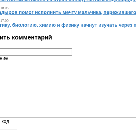
 18.05
адыров помог исполнить мечту мальчика, пережившег
 17.00
ику, биологию, химию и физику начнут изучать через 
ить комментарий
ние
 код