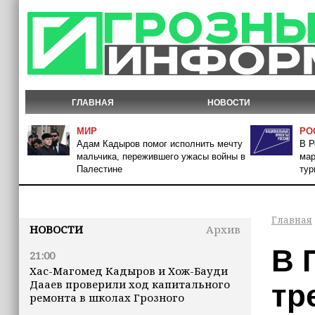
ГЛАВНАЯ
НОВОСТИ
МИР
РО
Адам Кадыров помог исполнить мечту
В Р
мальчика, пережившего ужасы войны в
мар
Палестине
тур
Главная
НОВОСТИ
Архив
В 
21:00
Хас-Магомед Кадыров и Хож-Бауди
Дааев проверили ход капитального
тр
ремонта в школах Грозного