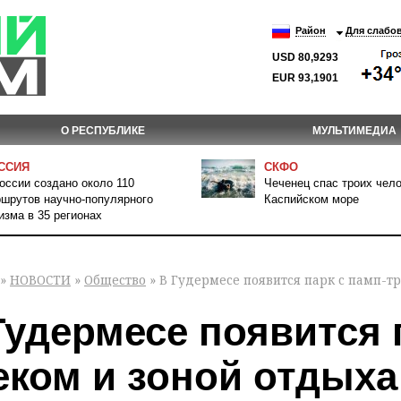
Район
Для слабо
USD 80,9293
EUR 93,1901
О РЕСПУБЛИКЕ
МУЛЬТИМЕДИА
ССИЯ
СКФО
оссии создано около 110
Чеченец спас троих чело
шрутов научно-популярного
Каспийском море
изма в 35 регионах
»
НОВОСТИ
»
Общество
» В Гудермесе появится парк с памп-т
Гудермесе появится 
еком и зоной отдыха