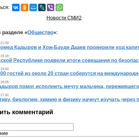
ься:
Новости СМИ2
 разделе «
Общество
»:
 21.00
гомед Кадыров и Хож-Бауди Дааев проверили ход капит
 19.18
ской Республике подвели итоги совещания по безопасн
 19.00
00 гостей из около 20 стран соберутся на международ
 18.05
адыров помог исполнить мечту мальчика, пережившег
 17.00
ику, биологию, химию и физику начнут изучать через 
ить комментарий
ние