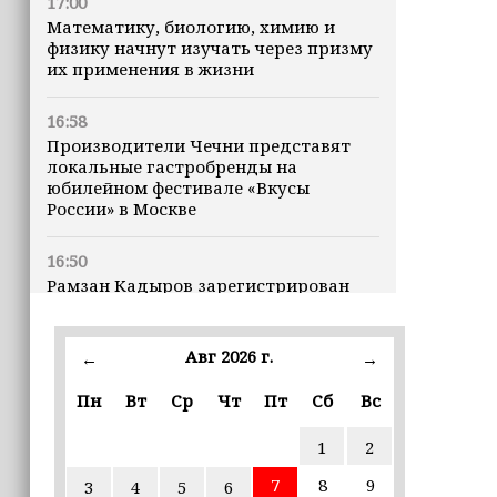
17:00
Математику, биологию, химию и
физику начнут изучать через призму
их применения в жизни
16:58
Производители Чечни представят
локальные гастробренды на
юбилейном фестивале «Вкусы
России» в Москве
16:50
Рамзан Кадыров зарегистрирован
кандидатом на должность Главы ЧР
Авг 2026 г.
16:47
←
→
Почему кошки заранее чувствуют
Пн
Вт
Ср
Чт
Пт
Сб
Вс
землетрясения, рассказала
ветеринар
1
2
16:12
7
8
9
3
4
5
6