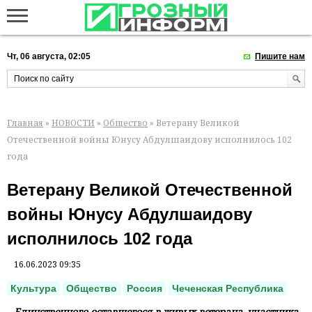
Чт, 06 августа, 02:05
Пишите нам
Главная
»
НОВОСТИ
»
Общество
» Ветерану Великой
Отечественной войны Юнусу Абдулшаидову исполнилось 102
года
Ветерану Великой Отечественной
войны Юнусу Абдулшаидову
исполнилось 102 года
16.06.2023 09:35
Культура
Общество
Россия
Чеченская Республика
Единственного оставшегося в живых ветерана–участника