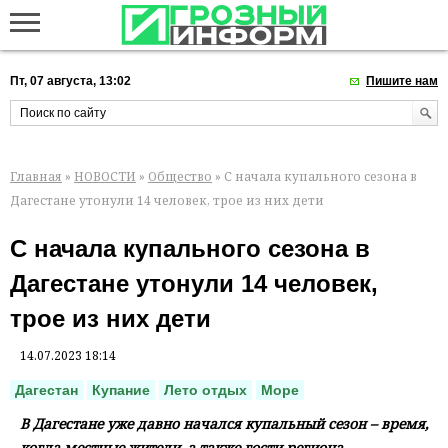
Пт, 07 августа, 13:02
Пишите нам
Главная
»
НОВОСТИ
»
Общество
» С начала купального сезона в
Дагестане утонули 14 человек, трое из них дети
С начала купального сезона в
Дагестане утонули 14 человек,
трое из них дети
14.07.2023 18:14
Дагестан
Купание
Лето отдых
Море
В Дагестане уже давно начался купальный сезон – время,
когда местные жители, а также гости региона