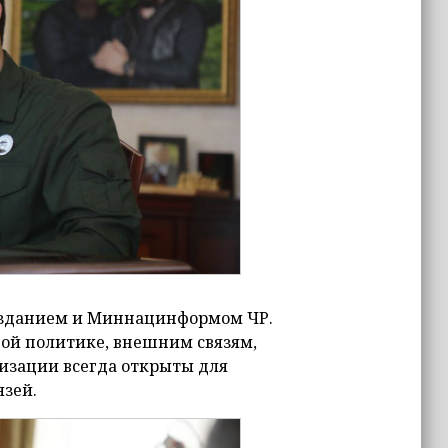
 изданием и Миннацинформом ЧР.
ной политике, внешним связям,
изации всегда открыты для
язей.