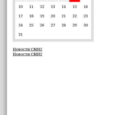
пострадавшим от паводков
10
11
12
13
14
15
16
17
18
19
20
21
22
23
15:35
Политик заявил, что цель «Госулуг»
24
25
26
27
28
29
30
— стать большой
соцмедиаплатформой
31
15:17
Новости СМИ2
Избирательные участки Шатоя
Новости СМИ2
готовы к приёму голосов
избирателей
15:02
Турция, Саудовская Аравия и
Пакистан подписали «Мекканское
соглашение» о коллективной обороне
14:58
Кадыров: сдача в плен становится
для многих военнослужащих ВСУ
единственной альтернативой гибели