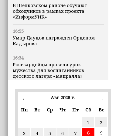
В Шелковском районе обучают
обходчиков в рамках проекта
«ИнформУИК»
16:55
Умар Даудов награжден Орденом
Кадырова
16:34
Росгвардейцы провели урок
мужества для воспитанников
детского лагеря «Майралла»
16:30
Дмитрий Чернышенко: Внутренний
Авг 2026 г.
←
→
туризм в России вырос на 4,3%,
въездной — на 20,1%
Пн
Вт
Ср
Чт
Пт
Сб
Вс
1
2
16:28
Из бюджета Чечни дополнительно
8
9
3
4
5
6
7
выделено 505 млн рублей