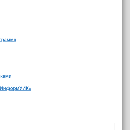
ограмме
иками
 «ИнформУИК»