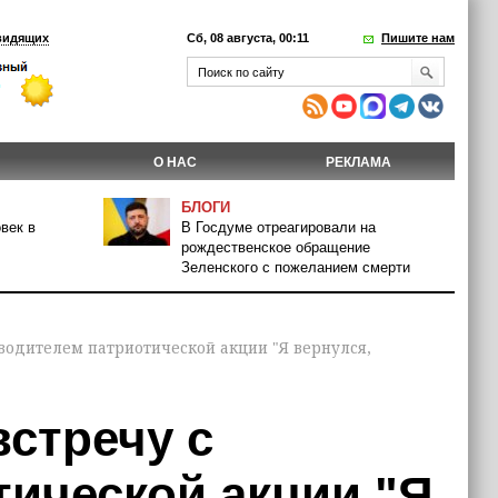
видящих
Сб, 08 августа, 00:11
Пишите нам
О НАС
РЕКЛАМА
БЛОГИ
век в
В Госдуме отреагировали на
рождественское обращение
Зеленского с пожеланием смерти
водителем патриотической акции "Я вернулся,
стречу с
тической акции "Я