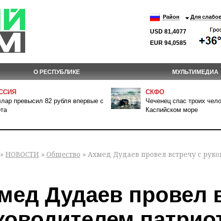
Район
Для слабо
USD 81,4077
EUR 94,0585
О РЕСПУБЛИКЕ
МУЛЬТИМЕДИА
ССИЯ
СКФО
лар превысил 82 рубля впервые с
Чеченец спас троих чело
та
Каспийском море
»
НОВОСТИ
»
Общество
» Ахмед Дудаев провел встречу с руко
мед Дудаев провел в
ководителем патрио