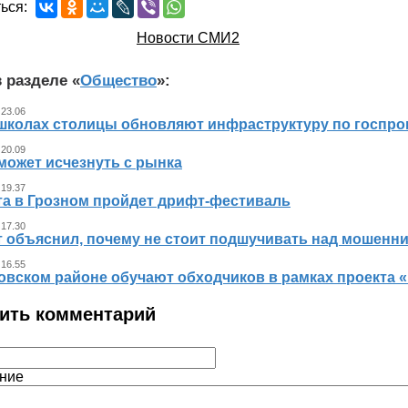
ься:
Новости СМИ2
 разделе «
Общество
»:
 23.06
 школах столицы обновляют инфраструктуру по госпр
 20.09
может исчезнуть с рынка
 19.37
ста в Грозном пройдет дрифт-фестиваль
 17.30
т объяснил, почему не стоит подшучивать над мошенн
 16.55
овском районе обучают обходчиков в рамках проекта
ить комментарий
ние