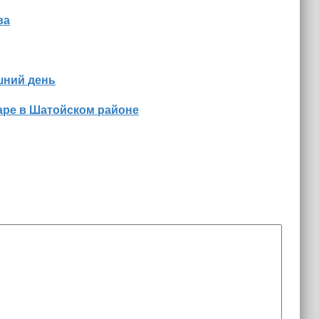
ва
шний день
аре в Шатойском районе