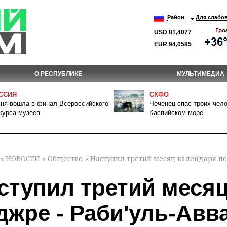
Район
Для слабо
USD 81,4077
EUR 94,0585
О РЕСПУБЛИКЕ
МУЛЬТИМЕДИА
ССИЯ
СКФО
ня вошла в финал Всероссийского
Чеченец спас троих чело
курса музеев
Каспийском море
»
НОВОСТИ
»
Общество
» Наступил третий месяц календаря по
ступил третий месяц
джре - Раби'уль-Авв