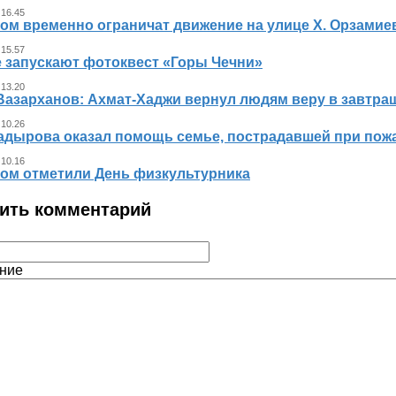
 16.45
ном временно ограничат движение на улице Х. Орзамие
 15.57
е запускают фотоквест «Горы Чечни»
 13.20
Вазарханов: Ахмат-Хаджи вернул людям веру в завтра
 10.26
адырова оказал помощь семье, пострадавшей при пож
 10.16
ном отметили День физкультурника
ить комментарий
ние