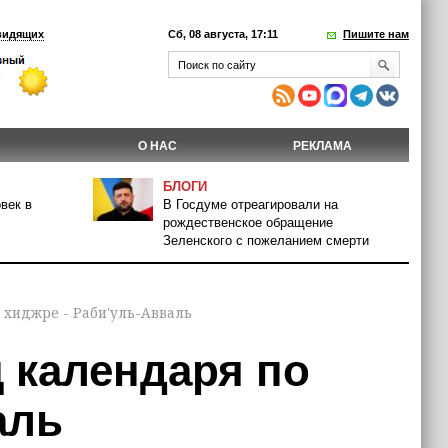
видящих
Сб, 08 августа, 17:11
Пишите нам
О НАС
РЕКЛАМА
БЛОГИ
век в
В Госдуме отреагировали на
рождественское обращение
Зеленского с пожеланием смерти
 хиджре - Раби'уль-Авваль
 календаря по
аль