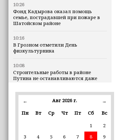
10:26
Фонд Кадырова оказал помощь
семье, пострадавшей при пожаре в
Шатойском районе
10:16
В Грозном отметили День
физкультурника
10:08
Строительные работы в районе
Путина не останавливаются даже
ночью
23:15
Авг 2026 г.
←
→
Доллар превысил 82 рубля впервые с
марта
Пн
Вт
Ср
Чт
Пт
Сб
Вс
1
2
23:06
В пяти школах столицы обновляют
3
4
5
6
7
8
9
инфраструктуру по госпрограмме