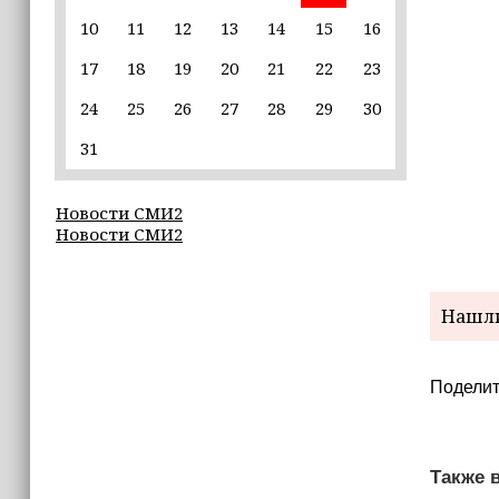
10
11
12
13
14
15
16
22:30
17
18
19
20
21
22
23
Силы ПВО сбили 75 БПЛА над
регионами России за последние
24
25
26
27
28
29
30
сутки
31
20:09
iPhone может исчезнуть с рынка
Новости СМИ2
Новости СМИ2
19:37
9 августа в Грозном пройдет дрифт-
фестиваль
Нашли
17:30
Эксперт объяснил, почему не стоит
Поделит
подшучивать над мошенниками
Также в