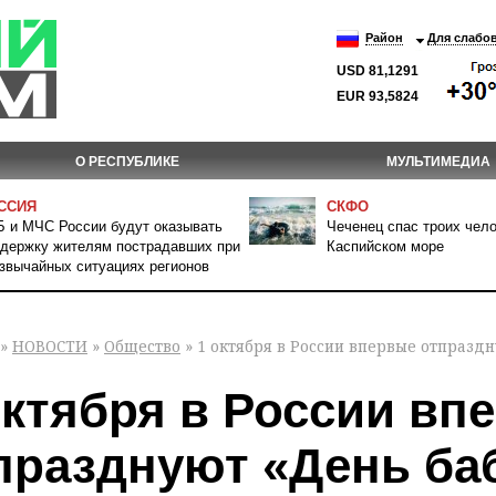
Район
Для слабо
USD 81,1291
EUR 93,5824
О РЕСПУБЛИКЕ
МУЛЬТИМЕДИА
ССИЯ
СКФО
 и МЧС России будут оказывать
Чеченец спас троих чело
держку жителям пострадавших при
Каспийском море
звычайных ситуациях регионов
»
НОВОСТИ
»
Общество
» 1 октября в России впервые отпразд
октября в России вп
празднуют «День ба