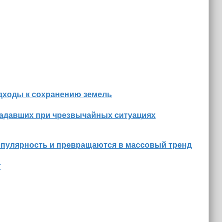
дходы к сохранению земель
радавших при чрезвычайных ситуациях
опулярность и превращаются в массовый тренд
т