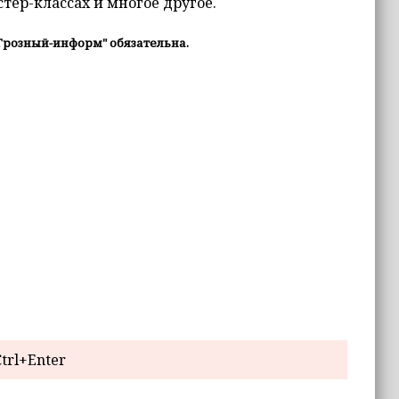
тер-классах и многое другое.
Грозный-информ" обязательна.
trl+Enter