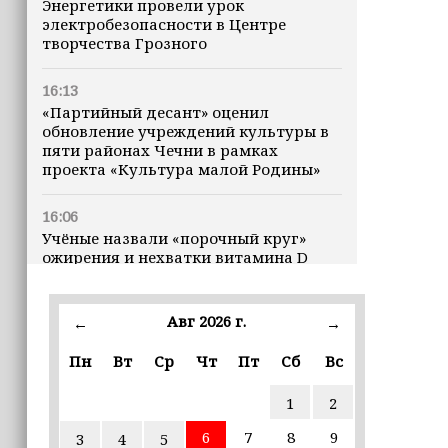
Энергетики провели урок
электробезопасности в Центре
творчества Грозного
16:13
«Партийный десант» оценил
обновление учреждений культуры в
пяти районах Чечни в рамках
проекта «Культура малой Родины»
16:06
Учёные назвали «порочный круг»
ожирения и нехватки витамина D
16:00
Авг 2026 г.
←
→
В Чеченской Республике начинается
история профессионального хоккея
Пн
Вт
Ср
Чт
Пт
Сб
Вс
15:55
1
2
В Чеченской Республики
избирательные комиссии
6
7
8
9
3
4
5