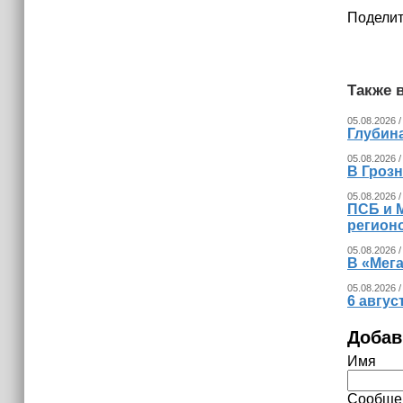
израильских атак
Поделит
14:25
Опрос зафиксировал падение
доверия граждан Украины к
Также в
президенту Зеленскому
05.08.2026 /
Глубина
05.08.2026 /
В Гроз
05.08.2026 /
ПСБ и 
регион
05.08.2026 /
В «Мег
05.08.2026 /
6 авгус
Добав
Имя
Сообще