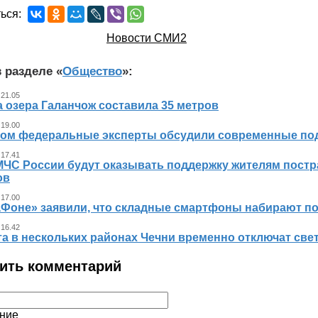
ься:
Новости СМИ2
 разделе «
Общество
»:
 21.05
 озера Галанчож составила 35 метров
 19.00
ном федеральные эксперты обсудили современные по
 17.41
МЧС России будут оказывать поддержку жителям пост
ов
 17.00
аФоне» заявили, что складные смартфоны набирают п
 16.42
та в нескольких районах Чечни временно отключат све
ить комментарий
ние