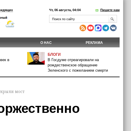
видящих
Чт, 06 августа, 04:04
Пишите нам
О НАС
РЕКЛАМА
БЛОГИ
век в
В Госдуме отреагировали на
рождественское обращение
Зеленского с пожеланием смерти
ткрыли мост
оржественно