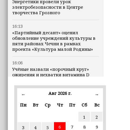
Энергетики провели урок
электробезопасности в Центре
творчества Грозного
16:13
«Партийный десант» оценил
обновление учреждений культуры в
пяти районах Чечни в рамках
проекта «Культура малой Родины»
16:06
Учёные назвали «порочный круг»
ожирения и нехватки витамина D
16:00
Авг 2026 г.
←
→
В Чеченской Республике начинается
история профессионального хоккея
Пн
Вт
Ср
Чт
Пт
Сб
Вс
15:55
1
2
В Чеченской Республики
избирательные комиссии
6
7
8
9
3
4
5