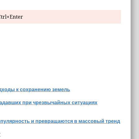
trl+Enter
дходы к сохранению земель
радавших при чрезвычайных ситуациях
опулярность и превращаются в массовый тренд
т