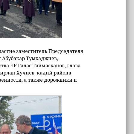
астие заместитель Председателя
г Абубакар Тумхаджиев,
ва ЧР Галас Таймасханов, глава
ирлан Хучиев, кадий района
енности, а также дорожники и