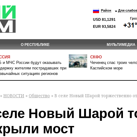
Район
Для слабо
USD 81,1291
EUR 93,5824
О РЕСПУБЛИКЕ
МУЛЬТИМЕДИА
ССИЯ
СКФО
 и МЧС России будут оказывать
Чеченец спас троих чело
держку жителям пострадавших при
Каспийском море
звычайных ситуациях регионов
»
НОВОСТИ
»
Общество
» В селе Новый Шарой торжественно о
селе Новый Шарой т
крыли мост