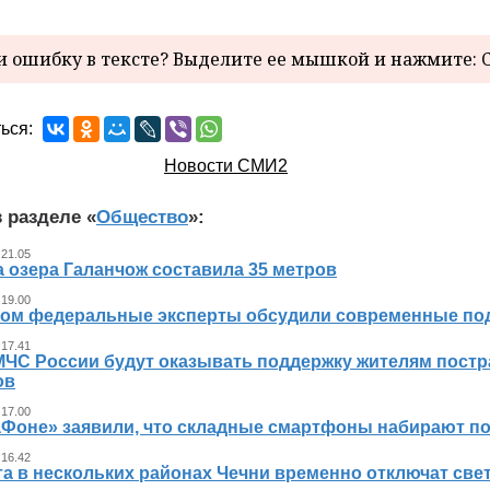
 ошибку в тексте? Выделите ее мышкой и нажмите: C
ься:
Новости СМИ2
 разделе «
Общество
»:
 21.05
 озера Галанчож составила 35 метров
 19.00
ном федеральные эксперты обсудили современные по
 17.41
МЧС России будут оказывать поддержку жителям пост
ов
 17.00
аФоне» заявили, что складные смартфоны набирают п
 16.42
та в нескольких районах Чечни временно отключат све