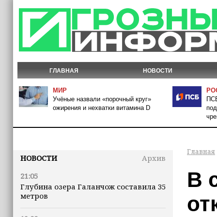
ГЛАВНАЯ
НОВОСТИ
МИР
РО
Учёные назвали «порочный круг»
ПСБ
ожирения и нехватки витамина D
под
чре
Главная
НОВОСТИ
Архив
В 
21:05
Глубина озера Галанчож составила 35
метров
от