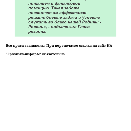
питанием и финансовой
помощью. Такая забота
позволяет им эффективно
решать боевые задачи и успешно
служить во благо нашей Родины -
России», - подытожил Глава
региона.
Все права защищены. При перепечатке ссылка на сайт ИА
"Грозный-информ" обязательна.