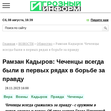
Сб, 08 августа, 16:39
Пишите нам
Главная
»
НОВОСТИ
»
Общество
» Рамзан Кадыров: Чеченцы
всегда были в первых рядах в борьбе за правду
Рамзан Кадыров: Чеченцы всегда
были в первых рядах в борьбе за
правду
28.11.2023 16:00
Вера
Воины
Кадыров
Правда
Чеченцы
Чеченцы всегда сражались за правду - с оружием в
руках, словом и делом. Об этом заявил Глава Чеченской