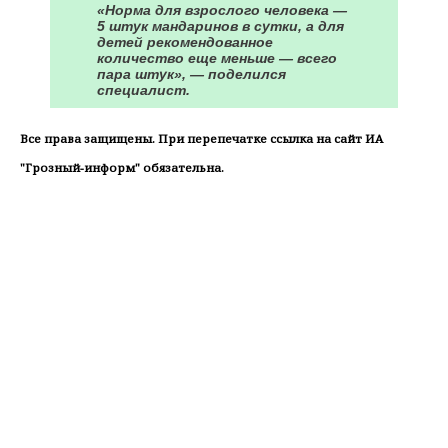
«Норма для взрослого человека —
5 штук мандаринов в сутки, а для
детей рекомендованное
количество еще меньше — всего
пара штук», — поделился
специалист.
Все права защищены. При перепечатке ссылка на сайт ИА
"Грозный-информ" обязательна.